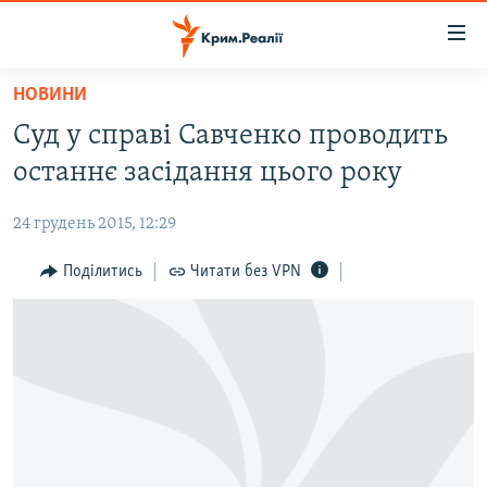
Доступність
посилання
Перейти
НОВИНИ
до
НОВИНИ
Суд у справі Савченко проводить
основного
ВОДА.КРИМ
матеріалу
останнє засідання цього року
ВІДЕО ТА ФОТО
Перейти
до
24 грудень 2015, 12:29
ПОЛІТИКА
основної
БЛОГИ
Поділитись
Читати без VPN
навігації
Перейти
ПОГЛЯД
до
ІНТЕРВ'Ю
пошуку
ВСЕ ЗА ДЕНЬ
СПЕЦПРОЕКТИ
ЯК ОБІЙТИ БЛОКУВАННЯ
ДЕПОРТАЦІЯ