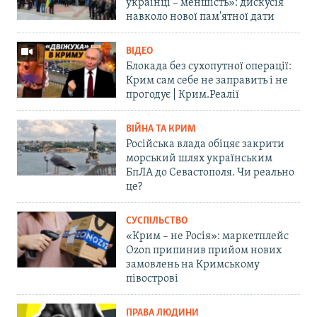
українці – меншість»: дискусія
навколо нової пам'ятної дати
ВІДЕО
Блокада без сухопутної операції:
Крим сам себе не заправить і не
прогодує | Крим.Реалії
ВІЙНА ТА КРИМ
Російська влада обіцяє закрити
морський шлях українським
БпЛА до Севастополя. Чи реально
це?
СУСПІЛЬСТВО
«Крим – не Росія»: маркетплейс
Ozon припинив прийом нових
замовлень на Кримському
півострові
ПРАВА ЛЮДИНИ