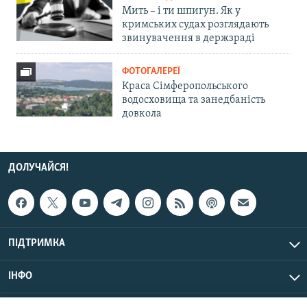
Мить – і ти шпигун. Як у
кримських судах розглядають
звинувачення в держзраді
ФОТОГАЛЕРЕЇ
Краса Сімферопольського
водосховища та занедбаність
довкола
ДОЛУЧАЙСЯ!
ПІДТРИМКА
ІНФО