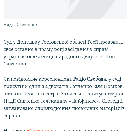
ВІДЕОУРОКИ «ELIFBE»
Русский
СВІДЧЕННЯ ОКУПАЦІЇ
Qırımtatar
Надія Савченко
УКРАЇНСЬКА ПРОБЛЕМА КРИМУ
ДОЛУЧАЙСЯ!
ІНФОГРАФІКА
Суд у Донецьку Ростовської області Росії проводить
своє останнє в цьому році засідання у справі
української льотчиці, народного депутата Надії
Усі сайти RFE/RL
Савченко.
Як повідомляє кореспондент
Радіо Свобода
, у суді
присутній один з адвокатів Савченко Ілля Новіков,
а також її мати і сестра. Захисник зачитує інтерв’ю
Надії Савченко телеканалу «Лайфньюс». Сьогодні
заплановане оприлюднення письмових матеріалів
справи.