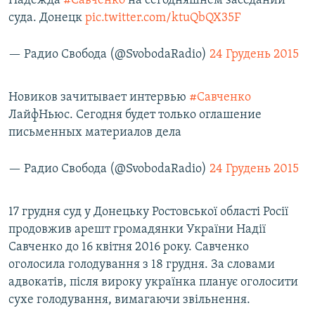
Надежда
#Савченко
на сегодняшнем заседании
суда. Донецк
pic.twitter.com/ktuQbQX35F
— Радио Свобода (@SvobodaRadio)
24 Грудень 2015
Новиков зачитывает интервью
#Савченко
ЛайфНьюс. Сегодня будет только оглашение
письменных материалов дела
— Радио Свобода (@SvobodaRadio)
24 Грудень 2015
17 грудня суд у Донецьку Ростовської області Росії
продовжив арешт громадянки України Надії
Савченко до 16 квітня 2016 року. Савченко
оголосила голодування з 18 грудня. За словами
адвокатів, після вироку українка планує оголосити
сухе голодування, вимагаючи звільнення.