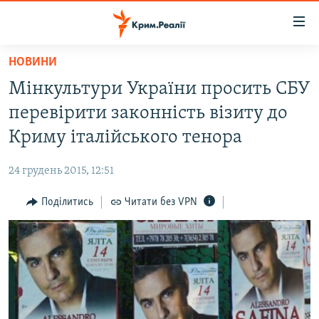
Доступність
посилання
Перейти
НОВИНИ
до
НОВИНИ
Мінкультури України просить СБУ
основного
ВОДА.КРИМ
матеріалу
перевірити законність візиту до
ВІДЕО ТА ФОТО
Перейти
Криму італійського тенора
до
ПОЛІТИКА
основної
24 грудень 2015, 12:51
БЛОГИ
навігації
Перейти
Поділитись
Читати без VPN
ПОГЛЯД
до
ІНТЕРВ'Ю
пошуку
ВСЕ ЗА ДЕНЬ
СПЕЦПРОЕКТИ
ЯК ОБІЙТИ БЛОКУВАННЯ
ДЕПОРТАЦІЯ