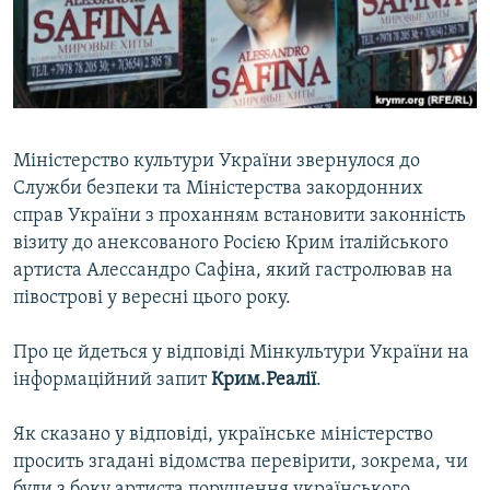
ВІДЕОУРОКИ «ELIFBE»
Русский
СВІДЧЕННЯ ОКУПАЦІЇ
Qırımtatar
УКРАЇНСЬКА ПРОБЛЕМА КРИМУ
ДОЛУЧАЙСЯ!
ІНФОГРАФІКА
Міністерство культури України звернулося до
Служби безпеки та Міністерства закордонних
справ України з проханням встановити законність
Усі сайти RFE/RL
візиту до анексованого Росією Крим італійського
артиста Алессандро Сафіна, який гастролював на
півострові у вересні цього року.
Про це йдеться у відповіді Мінкультури України на
інформаційний запит
Крим.Реалії
.
Як сказано у відповіді, українське міністерство
просить згадані відомства перевірити, зокрема, чи
були з боку артиста порушення українського