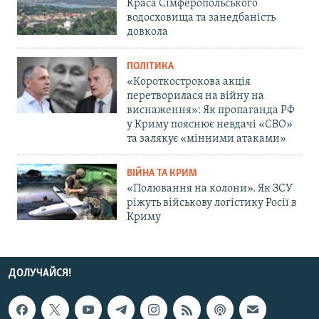
Краса Сімферопольського
водосховища та занедбаність
довкола
ПОЛІТИКА
«Короткострокова акція
перетворилася на війну на
виснаження»: Як пропаганда РФ
у Криму пояснює невдачі «СВО»
та залякує «мінними атаками»
ВІЙНА ТА КРИМ
«Полювання на колони». Як ЗСУ
ріжуть військову логістику Росії в
Криму
ДОЛУЧАЙСЯ!