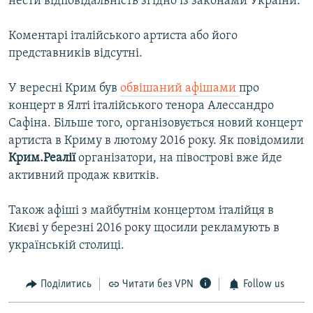
нести відповідальність згідно із законами України.
Коментарі італійського артиста або його
представників відсутні.
У вересні Крим був
обвішаний афішами
про
концерт в Ялті італійського тенора Алессандро
Сафіна. Більше того, організовується новий концерт
артиста в Криму в лютому 2016 року. Як повідомили
Крим.Реалії
організатори, на півострові вже йде
активний продаж квитків.
Також афіші з майбутнім концертом італійця в
Києві у березні 2016 року щосили рекламують в
українській столиці.
Поділитись
Читати без VPN
Follow us