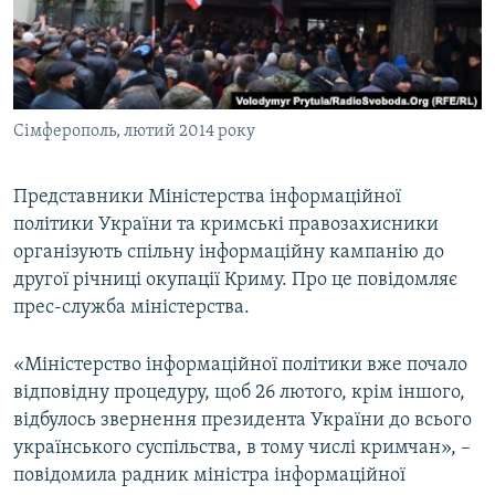
ВІДЕОУРОКИ «ELIFBE»
Русский
СВІДЧЕННЯ ОКУПАЦІЇ
Qırımtatar
УКРАЇНСЬКА ПРОБЛЕМА КРИМУ
Сімферополь, лютий 2014 року
ДОЛУЧАЙСЯ!
ІНФОГРАФІКА
Представники Міністерства інформаційної
політики України та кримські правозахисники
Усі сайти RFE/RL
організують спільну інформаційну кампанію до
другої річниці окупації Криму. Про це повідомляє
прес-служба міністерства.
«Міністерство інформаційної політики вже почало
відповідну процедуру, щоб 26 лютого, крім іншого,
відбулось звернення президента України до всього
українського суспільства, в тому числі кримчан», –
повідомила радник міністра інформаційної