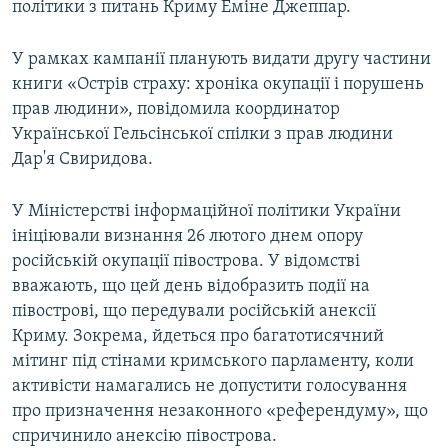
політики з питань Криму Еміне Джеппар.
У рамках кампанії планують видати другу частини
книги «Острів страху: хроніка окупації і порушень
прав людини», повідомила координатор
Української Гельсінської спілки з прав людини
Дар'я Свиридова.
У Міністерстві інформаційної політики України
ініціювали визнання 26 лютого днем опору
російській окупації півострова. У відомстві
вважають, що цей день відобразить події на
півострові, що передували російській анексії
Криму. Зокрема, йдеться про багатотисячний
мітинг під стінами кримського парламенту, коли
активісти намагались не допустити голосування
про призначення незаконного «референдуму», що
спричинило анексію півострова.