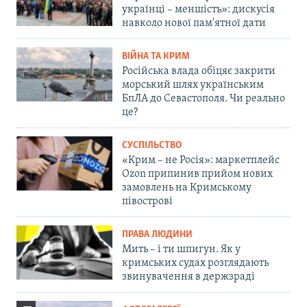
українці – меншість»: дискусія
навколо нової пам'ятної дати
ВІЙНА ТА КРИМ
Російська влада обіцяє закрити
морський шлях українським
БпЛА до Севастополя. Чи реально
це?
СУСПІЛЬСТВО
«Крим – не Росія»: маркетплейс
Ozon припинив прийом нових
замовлень на Кримському
півострові
ПРАВА ЛЮДИНИ
Мить – і ти шпигун. Як у
кримських судах розглядають
звинувачення в держзраді