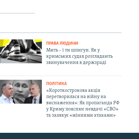
ПРАВА ЛЮДИНИ
Мить – і ти шпигун. Як у
кримських судах розглядають
звинувачення в держзраді
ПОЛІТИКА
«Короткострокова акція
перетворилася на війну на
виснаження»: Як пропаганда РФ
у Криму пояснює невдачі «СВО»
та залякує «мінними атаками»