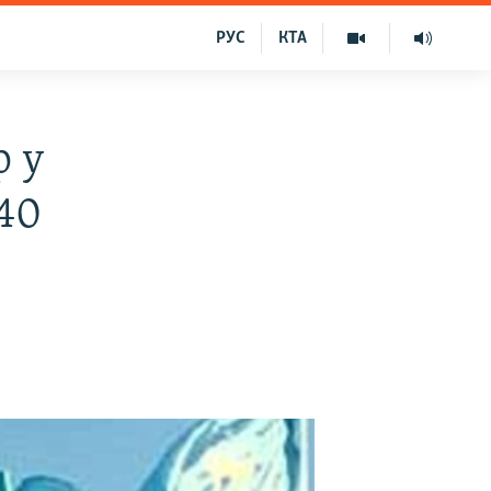
РУС
КТА
р у
40