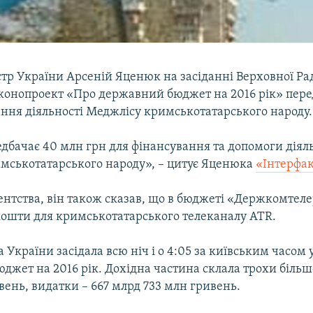
стр України Арсеній Яценюк на засіданні Верховної Ра
аконопроект «Про державний бюджет на 2016 рік» пер
ання діяльності Меджлісу кримськотатарського народу.
дбачає 40 млн грн для фінансування та допомоги діял
мськотатарського народу», – цитує Яценюка
«Інтерфак
ентства, він також сказав, що в бюджеті «Держкомтеле
кошти для кримськотатарського телеканалу АТR.
 України засідала всю ніч і о 4:05 за київським часом
джет на 2016 рік. Дохідна частина склала трохи більш
вень, видатки – 667 млрд 733 млн гривень.