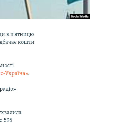
ди в п'ятницю
едбачає кошти
ьності
с-Україна»
.
радіо»
 ухвалила
е 595