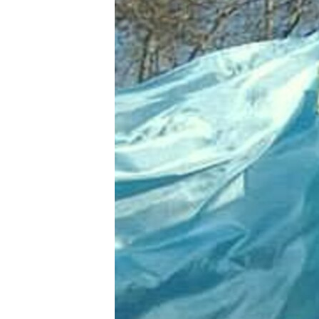
ВІДЕОУРОКИ «ELIFBE»
СВІДЧЕННЯ ОКУПАЦІЇ
УКРАЇНСЬКА ПРОБЛЕМА КРИМУ
ІНФОГРАФІКА