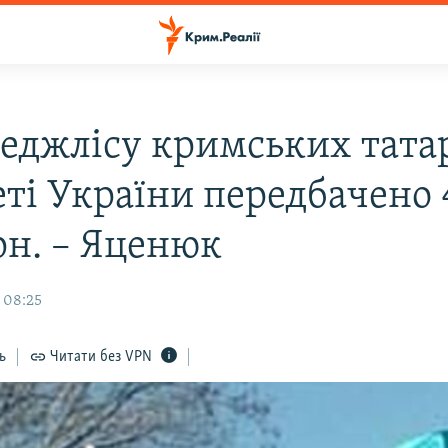
еджлісу кримських тата
ті України передбачено 
рн. – Яценюк
 08:25
ь
Читати без VPN