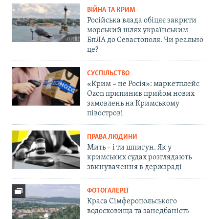
ВІЙНА ТА КРИМ
Російська влада обіцяє закрити
морський шлях українським
БпЛА до Севастополя. Чи реально
це?
СУСПІЛЬСТВО
«Крим – не Росія»: маркетплейс
Ozon припинив прийом нових
замовлень на Кримському
півострові
ПРАВА ЛЮДИНИ
Мить – і ти шпигун. Як у
кримських судах розглядають
звинувачення в держзраді
ФОТОГАЛЕРЕЇ
Краса Сімферопольського
водосховища та занедбаність