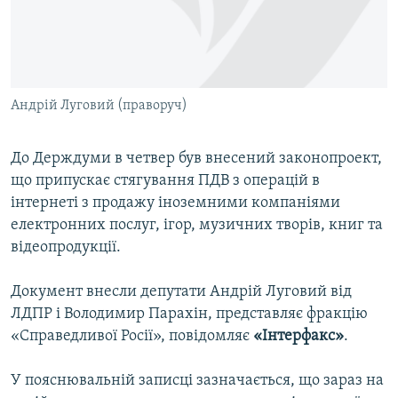
ВІДЕОУРОКИ «ELIFBE»
Русский
СВІДЧЕННЯ ОКУПАЦІЇ
Qırımtatar
УКРАЇНСЬКА ПРОБЛЕМА КРИМУ
Андрій Луговий (праворуч)
ДОЛУЧАЙСЯ!
ІНФОГРАФІКА
До Держдуми в четвер був внесений законопроект,
що припускає стягування ПДВ з операцій в
Усі сайти RFE/RL
інтернеті з продажу іноземними компаніями
електронних послуг, ігор, музичних творів, книг та
відеопродукції.
Документ внесли депутати Андрій Луговий від
ЛДПР і Володимир Парахін, представляє фракцію
«Справедливої Росії», повідомляє
«Інтерфакс»
.
У пояснювальній записці зазначається, що зараз на