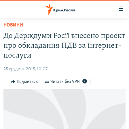
Доступність
посилання
Перейти
НОВИНИ
до
НОВИНИ
До Держдуми Росії внесено проект
основного
ВОДА.КРИМ
матеріалу
про обкладання ПДВ за інтернет-
ВІДЕО ТА ФОТО
Перейти
послуги
до
ПОЛІТИКА
основної
25 грудень 2015, 10:07
БЛОГИ
навігації
Перейти
Поділитись
Читати без VPN
ПОГЛЯД
до
ІНТЕРВ'Ю
пошуку
ВСЕ ЗА ДЕНЬ
СПЕЦПРОЕКТИ
ЯК ОБІЙТИ БЛОКУВАННЯ
ДЕПОРТАЦІЯ