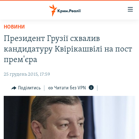
Доступність
посилання
Перейти
НОВИНИ
до
НОВИНИ
Президент Грузії схвалив
основного
ВОДА.КРИМ
матеріалу
кандидатуру Квірікашвілі на пост
ВІДЕО ТА ФОТО
Перейти
прем'єра
до
ПОЛІТИКА
основної
25 грудень 2015, 17:59
БЛОГИ
навігації
Перейти
Поділитись
Читати без VPN
ПОГЛЯД
до
ІНТЕРВ'Ю
пошуку
ВСЕ ЗА ДЕНЬ
СПЕЦПРОЕКТИ
ЯК ОБІЙТИ БЛОКУВАННЯ
ДЕПОРТАЦІЯ