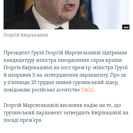
ВІДЕОУРОКИ «ELIFBE»
Русский
СВІДЧЕННЯ ОКУПАЦІЇ
Qırımtatar
УКРАЇНСЬКА ПРОБЛЕМА КРИМУ
Георгій Квірікашвілі
ДОЛУЧАЙСЯ!
ІНФОГРАФІКА
Президент Грузії Георгій Маргвелашвілі підтримав
кандидатуру міністра закордонних справ країни
Усі сайти RFE/RL
Георгія Квірікашвілі на пост прем'єр-міністра Грузії
й направив її на затвердження парламенту. Про це
у п'ятницю 25 грудня заявив грузинський лідер,
повідомляє російське агентство
ТАСС
.
Георгій Маргвелашвілі висловив надію на те, що
грузинський парламент затвердить Квірікашвілі на
посаді прем'єра.