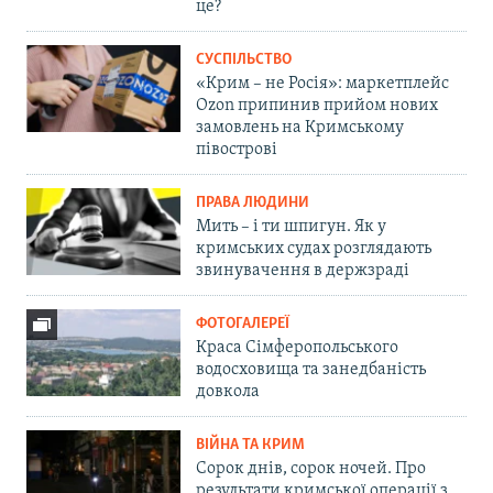
це?
СУСПІЛЬСТВО
«Крим – не Росія»: маркетплейс
Ozon припинив прийом нових
замовлень на Кримському
півострові
ПРАВА ЛЮДИНИ
Мить – і ти шпигун. Як у
кримських судах розглядають
звинувачення в держзраді
ФОТОГАЛЕРЕЇ
Краса Сімферопольського
водосховища та занедбаність
довкола
ВІЙНА ТА КРИМ
Сорок днів, сорок ночей. Про
результати кримської операції з