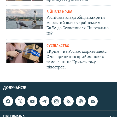
ВІЙНА ТА КРИМ
Російська влада обіцяє закрити
морський шлях українським
БпЛА до Севастополя. Чи реально
це?
СУСПІЛЬСТВО
«Крим – не Росія»: маркетплейс
Ozon припинив прийом нових
замовлень на Кримському
півострові
ДОЛУЧАЙСЯ!
ПІДТРИМКА