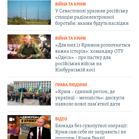
ВІЙНА ТА КРИМ
У Севастополі уразили російську
станцію радіоелектронної
боротьби: якими будуть наслідки
ВІЙНА ТА КРИМ
«Для них із Кримом розпочнеться
важка історія»: командир ОТУ
«Одеса» – про пастку для
російських військ на
Кінбурнській косі
ПРАВА ЛЮДИНИ
«Крим – єдиний регіон, де
українці – меншість»: дискусія
навколо нової пам'ятної дати
ВІДЕО
Блокада без сухопутної операції:
Крим сам себе не заправить і не
прогодує | Крим.Реалії