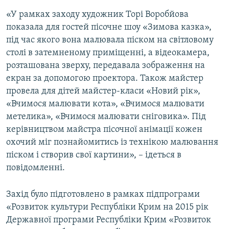
«У рамках заходу художник Торі Воробйова
показала для гостей пісочне шоу «Зимова казка»,
під час якого вона малювала піском на світловому
столі в затемненому приміщенні, а відеокамера,
розташована зверху, передавала зображення на
екран за допомогою проектора. Також майстер
провела для дітей майстер-класи «Новий рік»,
«Вчимося малювати кота», «Вчимося малювати
метелика», «Вчимося малювати сніговика». Під
керівництвом майстра пісочної анімації кожен
охочий міг познайомитись із технікою малювання
піском і створив свої картини», – ідеться в
повідомленні.
Захід було підготовлено в рамках підпрограми
«Розвиток культури Республіки Крим на 2015 рік
Державної програми Республіки Крим «Розвиток