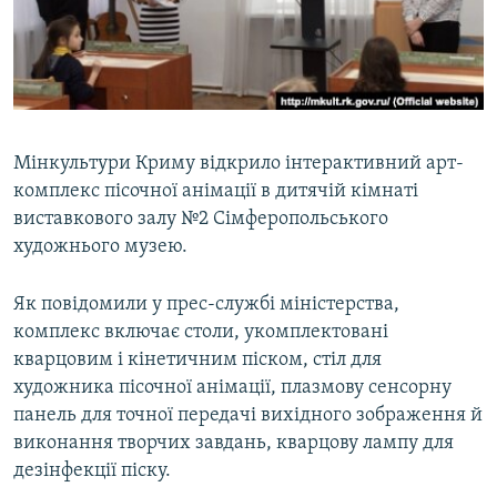
ВІДЕОУРОКИ «ELIFBE»
Русский
СВІДЧЕННЯ ОКУПАЦІЇ
Qırımtatar
УКРАЇНСЬКА ПРОБЛЕМА КРИМУ
ДОЛУЧАЙСЯ!
ІНФОГРАФІКА
Мінкультури Криму відкрило інтерактивний арт-
комплекс пісочної анімації в дитячій кімнаті
виставкового залу №2 Сімферопольського
Усі сайти RFE/RL
художнього музею.
Як повідомили у прес-службі міністерства,
комплекс включає столи, укомплектовані
кварцовим і кінетичним піском, стіл для
художника пісочної анімації, плазмову сенсорну
панель для точної передачі вихідного зображення й
виконання творчих завдань, кварцову лампу для
дезінфекції піску.