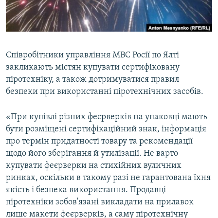
ВІДЕОУРОКИ «ELIFBE»
Русский
СВІДЧЕННЯ ОКУПАЦІЇ
Qırımtatar
УКРАЇНСЬКА ПРОБЛЕМА КРИМУ
Співробітники управління МВС Росії по Ялті
ДОЛУЧАЙСЯ!
ІНФОГРАФІКА
закликають містян купувати сертифіковану
піротехніку, а також дотримуватися правил
безпеки при використанні піротехнічних засобів.
Усі сайти RFE/RL
«При купівлі різних феєрверків на упаковці мають
бути розміщені сертифікаційний знак, інформація
про термін придатності товару та рекомендації
щодо його зберігання й утилізації. Не варто
купувати феєрверки на стихійних вуличних
ринках, оскільки в такому разі не гарантована їхня
якість і безпека використання. Продавці
піротехніки зобов'язані викладати на прилавок
лише макети феєрверків, а саму піротехнічну