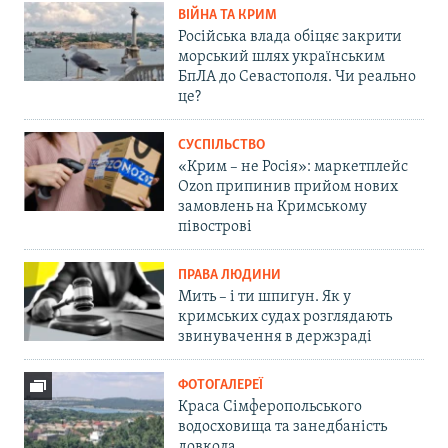
ВІЙНА ТА КРИМ
Російська влада обіцяє закрити
морський шлях українським
БпЛА до Севастополя. Чи реально
це?
СУСПІЛЬСТВО
«Крим – не Росія»: маркетплейс
Ozon припинив прийом нових
замовлень на Кримському
півострові
ПРАВА ЛЮДИНИ
Мить – і ти шпигун. Як у
кримських судах розглядають
звинувачення в держзраді
ФОТОГАЛЕРЕЇ
Краса Сімферопольського
водосховища та занедбаність
довкола