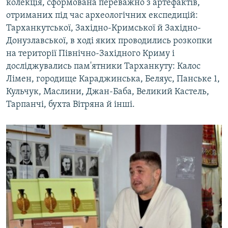
колекція, сформована переважно з артефактів,
отриманих під час археологічних експедицій:
Тарханкутської, Західно-Кримської й Західно-
Донузлавської, в ході яких проводились розкопки
на території Північно-Західного Криму і
досліджувались пам'ятники Тарханкуту: Калос
Лімен, городище Караджинська, Беляус, Панське 1,
Кульчук, Маслини, Джан-Баба, Великий Кастель,
Тарпанчі, бухта Вітряна й інші.