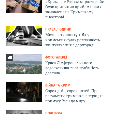
«Крим – не Росія»: маркетплейс
Ozon припинив прийом нових
замовлень на Кримському
півострові
ПРАВА ЛЮДИНИ
Мить – і ти шпигун. Як у
кримських судах розглядають
звинувачення в держзраді
ФОТОГАЛЕРЕЇ
Краса Сімферопольського
водосховища та занедбаність
довкола
ВІЙНА ТА КРИМ
Сорок днів, сорок ночей. Про
результати кримської операції з
примусу Росії до миру
ПОЛІТИКА