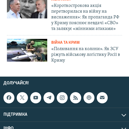
«Короткострокова акція
перетворилася на війну на
виснаження»: Як пропаганда РФ
у Криму пояснює невдачі «СВО»
та залякує «мінними атаками»
ВІЙНА ТА КРИМ
«Полювання на колони». Як ЗСУ
ріжуть військову логістику Росії в
Криму
ДОЛУЧАЙСЯ!
ПІДТРИМКА
ІНФО