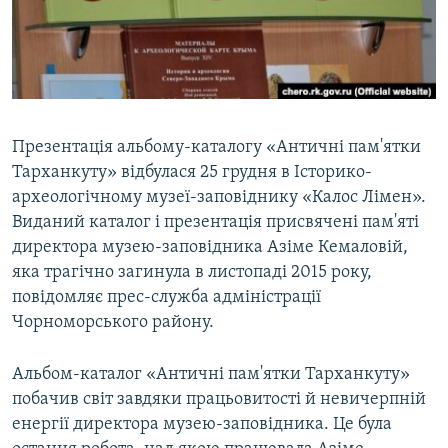
ВІДЕОУРОКИ «ELIFBE»
Русский
СВІДЧЕННЯ ОКУПАЦІЇ
Qırımtatar
УКРАЇНСЬКА ПРОБЛЕМА КРИМУ
ДОЛУЧАЙСЯ!
ІНФОГРАФІКА
Презентація альбому-каталогу «Античні пам'ятки
Тарханкуту» відбулася 25 грудня в Історико-
археологічному музеї-заповіднику «Калос Лімен».
Усі сайти RFE/RL
Виданий каталог і презентація присвячені пам'яті
директора музею-заповідника Азіме Кемаловій,
яка трагічно загинула в листопаді 2015 року,
повідомляє прес-служба адміністрації
Чорноморського району.
Альбом-каталог «Античні пам'ятки Тарханкуту»
побачив світ завдяки працьовитості й невичерпній
енергії директора музею-заповідника. Це була