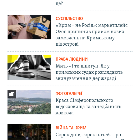
це?
СУСПІЛЬСТВО
«Крим – не Росія»: маркетплейс
Ozon припинив прийом нових
замовлень на Кримському
півострові
ПРАВА ЛЮДИНИ
Мить – і ти шпигун. Як у
кримських судах розглядають
звинувачення в держзраді
ФОТОГАЛЕРЕЇ
Краса Сімферопольського
водосховища та занедбаність
довкола
ВІЙНА ТА КРИМ
Сорок днів, сорок ночей. Про