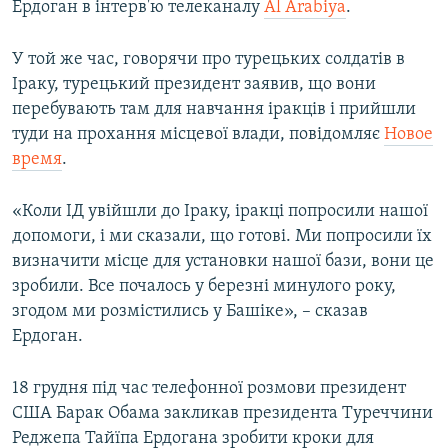
Ердоган в інтерв'ю телеканалу
Al Arabiya
.
У той же час, говорячи про турецьких солдатів в
Іраку, турецький президент заявив, що вони
перебувають там для навчання іракців і прийшли
туди на прохання місцевої влади, повідомляє
Новое
время
.
«Коли ІД увійшли до Іраку, іракці попросили нашої
допомоги, і ми сказали, що готові. Ми попросили їх
визначити місце для установки нашої бази, вони це
зробили. Все почалось у березні минулого року,
згодом ми розмістились у Башіке», – сказав
Ердоган.
18 грудня під час телефонної розмови президент
США Барак Обама закликав президента Туреччини
Реджепа Тайїпа Ердогана зробити кроки для