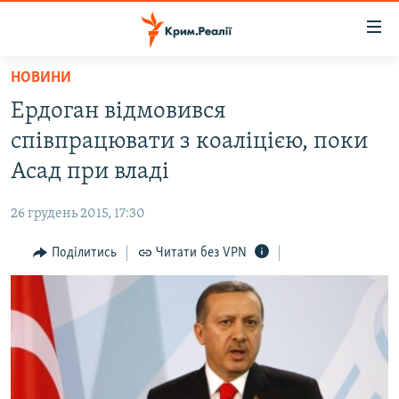
Доступність
посилання
Перейти
НОВИНИ
до
НОВИНИ
Ердоган відмовився
основного
ВОДА.КРИМ
матеріалу
співпрацювати з коаліцією, поки
ВІДЕО ТА ФОТО
Перейти
Асад при владі
до
ПОЛІТИКА
основної
26 грудень 2015, 17:30
БЛОГИ
навігації
Перейти
Поділитись
Читати без VPN
ПОГЛЯД
до
ІНТЕРВ'Ю
пошуку
ВСЕ ЗА ДЕНЬ
СПЕЦПРОЕКТИ
ЯК ОБІЙТИ БЛОКУВАННЯ
ДЕПОРТАЦІЯ