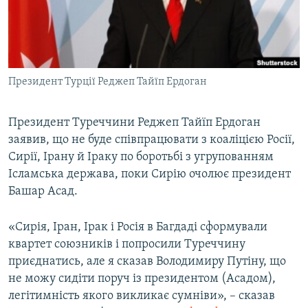
ВІДЕОУРОКИ «ELIFBE»
Русский
СВІДЧЕННЯ ОКУПАЦІЇ
Qırımtatar
УКРАЇНСЬКА ПРОБЛЕМА КРИМУ
Президент Турції Реджеп Тайїп Ердоган
ДОЛУЧАЙСЯ!
ІНФОГРАФІКА
Президент Туреччини Реджеп Тайїп Ердоган
заявив, що не буде співпрацювати з коаліцією Росії,
Усі сайти RFE/RL
Сирії, Ірану й Іраку по боротьбі з угрупованням
Ісламська держава, поки Сирію очолює президент
Башар Асад.
«Сирія, Іран, Ірак і Росія в Багдаді сформували
квартет союзників і попросили Туреччину
приєднатись, але я сказав Володимиру Путіну, що
не можу сидіти поруч із президентом (Асадом),
легітимність якого викликає сумніви», – сказав