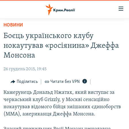
Доступність
посилання
Перейти
НОВИНИ
до
НОВИНИ
Боєць українського клубу
основного
ВОДА.КРИМ
матеріалу
нокаутував «росіянина» Джеффа
ВІДЕО ТА ФОТО
Перейти
Монсона
до
ПОЛІТИКА
основної
26 грудень 2015, 19:45
БЛОГИ
навігації
Перейти
Поділитись
Читати без VPN
ПОГЛЯД
до
Камерунець Дональд Нжатах, який виступає за
ІНТЕРВ'Ю
пошуку
черкаський клуб Grizzly, у Москві сенсаційно
ВСЕ ЗА ДЕНЬ
нокаутував відомого бійця змішаних єдиноборств
СПЕЦПРОЕКТИ
(ММА), американця Джеффа Монсона.
ЯК ОБІЙТИ БЛОКУВАННЯ
ДЕПОРТАЦІЯ