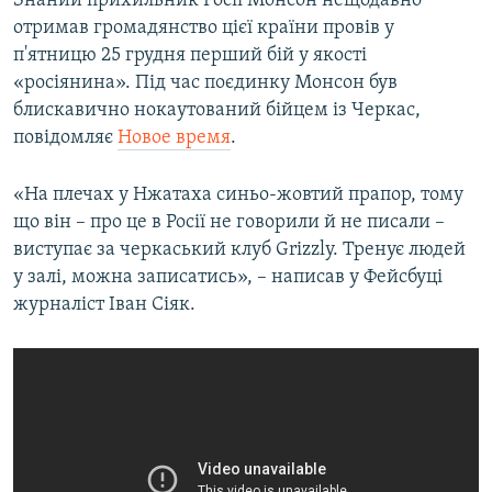
Знаний прихильник Росії Монсон нещодавно
ВІДЕОУРОКИ «ELIFBE»
отримав громадянство цієї країни провів у
Русский
п'ятницю 25 грудня перший бій у якості
СВІДЧЕННЯ ОКУПАЦІЇ
Qırımtatar
«росіянина». Під час поєдинку Монсон був
УКРАЇНСЬКА ПРОБЛЕМА КРИМУ
блискавично нокаутований бійцем із Черкас,
повідомляє
Новое время
.
ДОЛУЧАЙСЯ!
ІНФОГРАФІКА
«На плечах у Нжатаха синьо-жовтий прапор, тому
що він – про це в Росії не говорили й не писали –
Усі сайти RFE/RL
виступає за черкаський клуб Grizzly. Тренує людей
у залі, можна записатись», – написав у Фейсбуці
журналіст Іван Сіяк.