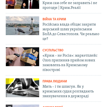
Крим сам себе не заправить і не
прогодує | Крим.Реалії
ВІЙНА ТА КРИМ
Російська влада обіцяє закрити
морський шлях українським
БпЛА до Севастополя. Чи реально
це?
СУСПІЛЬСТВО
«Крим – не Росія»: маркетплейс
Ozon припинив прийом нових
замовлень на Кримському
півострові
ПРАВА ЛЮДИНИ
Мить – і ти шпигун. Як у
кримських судах розглядають
звинувачення в держзраді