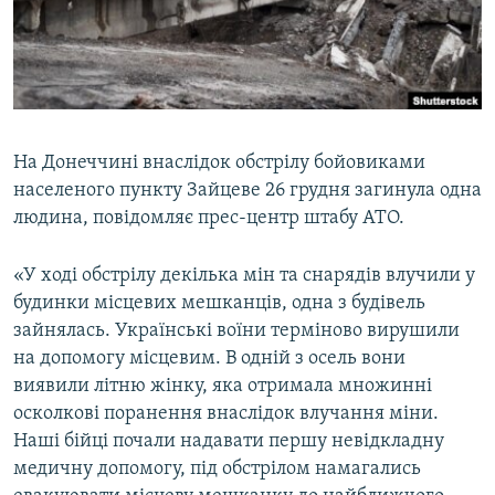
ВІДЕОУРОКИ «ELIFBE»
Русский
СВІДЧЕННЯ ОКУПАЦІЇ
Qırımtatar
УКРАЇНСЬКА ПРОБЛЕМА КРИМУ
ДОЛУЧАЙСЯ!
ІНФОГРАФІКА
На Донеччині внаслідок обстрілу бойовиками
населеного пункту Зайцеве 26 грудня загинула одна
людина, повідомляє прес-центр штабу АТО.
Усі сайти RFE/RL
«У ході обстрілу декілька мін та снарядів влучили у
будинки місцевих мешканців, одна з будівель
зайнялась. Українські воїни терміново вирушили
на допомогу місцевим. В одній з осель вони
виявили літню жінку, яка отримала множинні
осколкові поранення внаслідок влучання міни.
Наші бійці почали надавати першу невідкладну
медичну допомогу, під обстрілом намагались