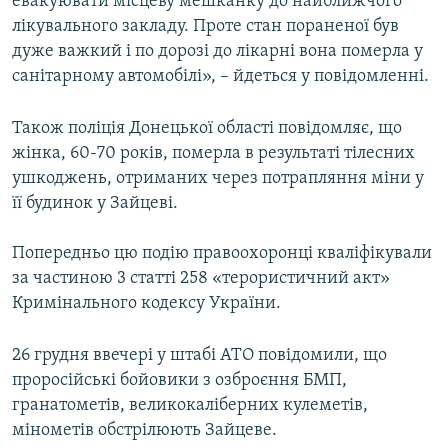
евакуювати місцеву мешканку до найближчого
лікувального закладу. Проте стан пораненої був
дуже важкий і по дорозі до лікарні вона померла у
санітарному автомобілі», – йдеться у повідомленні.
Також поліція Донецької області повідомляє, що
жінка, 60-70 років, померла в результаті тілесних
ушкоджень, отриманих через потрапляння міни у
її будинок у Зайцеві.
Попередньо цю подію правоохоронці кваліфікували
за частиною 3 статті 258 «терористичний акт»
Кримінального кодексу України.
26 грудня ввечері у штабі АТО повідомили, що
проросійські бойовики з озброєння БМП,
гранатометів, великокаліберних кулеметів,
мінометів обстрілюють Зайцеве.