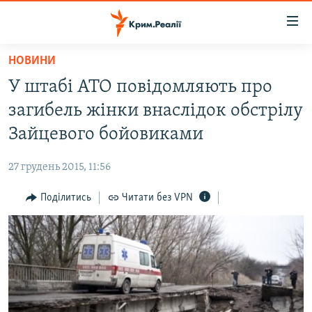
Доступність
посилання
Перейти
НОВИНИ
до
НОВИНИ
У штабі АТО повідомляють про
основного
ВОДА.КРИМ
матеріалу
загибель жінки внаслідок обстрілу
ВІДЕО ТА ФОТО
Перейти
Зайцевого бойовиками
до
ПОЛІТИКА
основної
27 грудень 2015, 11:56
БЛОГИ
навігації
Перейти
Поділитись
Читати без VPN
ПОГЛЯД
до
ІНТЕРВ'Ю
пошуку
ВСЕ ЗА ДЕНЬ
СПЕЦПРОЕКТИ
ЯК ОБІЙТИ БЛОКУВАННЯ
ДЕПОРТАЦІЯ