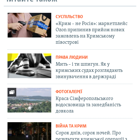
СУСПІЛЬСТВО
«Крим – не Росія»: маркетплейс
Ozon припинив прийом нових
замовлень на Кримському
півострові
ПРАВА ЛЮДИНИ
Мить – і ти шпигун. Як у
кримських судах розглядають
звинувачення в держзраді
ФОТОГАЛЕРЕЇ
Краса Сімферопольського
водосховища та занедбаність
довкола
ВІЙНА ТА КРИМ
Сорок днів, сорок ночей. Про
результати кримської операції з