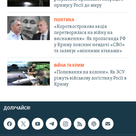
примусу Росії до миру
ПОЛІТИКА
«Короткострокова акція
перетворилася на війну на
виснаження»: Як пропаганда РФ
у Криму пояснює невдачі «СВО»
та залякує «мінними атаками»
ВІЙНА ТА КРИМ
«Полювання на колони». Як ЗСУ
ріжуть військову логістику Росії в
Криму
ДОЛУЧАЙСЯ!