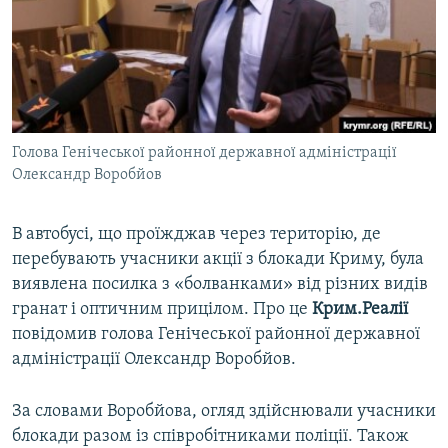
ВІДЕОУРОКИ «ELIFBE»
Русский
СВІДЧЕННЯ ОКУПАЦІЇ
Qırımtatar
УКРАЇНСЬКА ПРОБЛЕМА КРИМУ
ДОЛУЧАЙСЯ!
ІНФОГРАФІКА
Голова Генічеської районної державної адміністрації
Олександр Воробйов
Усі сайти RFE/RL
В автобусі, що проїжджав через територію, де
перебувають учасники акції з блокади Криму, була
виявлена посилка з «болванками» від різних видів
гранат і оптичним прицілом. Про це
Крим.Реалії
повідомив голова Генічеської районної державної
адміністрації Олександр Воробйов.
За словами Воробйова, огляд здійснювали учасники
блокади разом із співробітниками поліції. Також