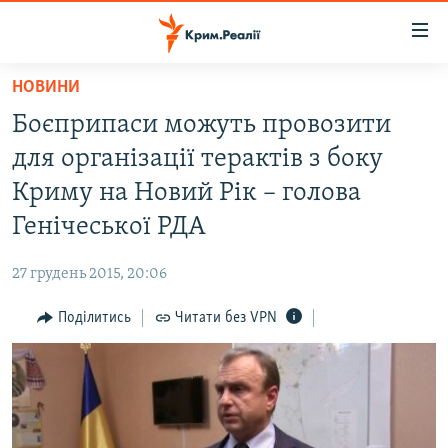
Доступність
посилання
Перейти
НОВИНИ
до
НОВИНИ
Боєприпаси можуть провозити
основного
ВОДА.КРИМ
матеріалу
для організації терактів з боку
ВІДЕО ТА ФОТО
Перейти
Криму на Новий Рік – голова
до
ПОЛІТИКА
Генічеської РДА
основної
БЛОГИ
навігації
27 грудень 2015, 20:06
Перейти
ПОГЛЯД
до
Поділитись
Читати без VPN
ІНТЕРВ'Ю
пошуку
ВСЕ ЗА ДЕНЬ
СПЕЦПРОЕКТИ
ЯК ОБІЙТИ БЛОКУВАННЯ
ДЕПОРТАЦІЯ