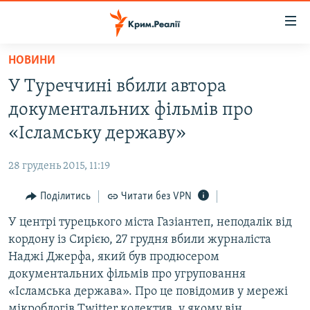
Доступність
посилання
Перейти
НОВИНИ
до
НОВИНИ
У Туреччині вбили автора
основного
ВОДА.КРИМ
матеріалу
документальних фільмів про
ВІДЕО ТА ФОТО
Перейти
«Ісламську державу»
до
ПОЛІТИКА
основної
28 грудень 2015, 11:19
БЛОГИ
навігації
Перейти
Поділитись
Читати без VPN
ПОГЛЯД
до
У центрі турецького міста Газіантеп, неподалік від
ІНТЕРВ'Ю
пошуку
кордону із Сирією, 27 грудня вбили журналіста
ВСЕ ЗА ДЕНЬ
Наджі Джерфа, який був продюсером
СПЕЦПРОЕКТИ
документальних фільмів про угруповання
«Ісламська держава». Про це повідомив у мережі
ЯК ОБІЙТИ БЛОКУВАННЯ
ДЕПОРТАЦІЯ
мікроблогів Twitter колектив, у якому він