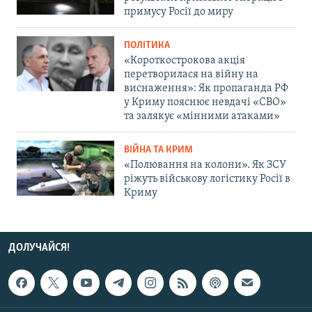
примусу Росії до миру
ПОЛІТИКА
«Короткострокова акція
перетворилася на війну на
виснаження»: Як пропаганда РФ
у Криму пояснює невдачі «СВО»
та залякує «мінними атаками»
ВІЙНА ТА КРИМ
«Полювання на колони». Як ЗСУ
ріжуть військову логістику Росії в
Криму
ДОЛУЧАЙСЯ!