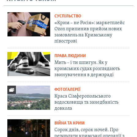
СУСПІЛЬСТВО
«Крим – не Росія»: маркетплейс
Ozon припинив прийом нових
замовлень на Кримському
півострові
ПРАВА ЛЮДИНИ
Мить – і ти шпигун. Як у
кримських судах розглядають
звинувачення в держзраді
ФОТОГАЛЕРЕЇ
Краса Сімферопольського
водосховища та занедбаність
довкола
ВІЙНА ТА КРИМ
Сорок днів, сорок ночей. Про
результати кримської операції з