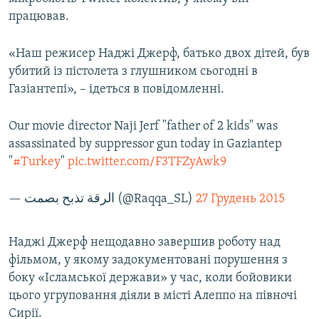
ВІДЕОУРОКИ «ELIFBE»
працював.
Русский
СВІДЧЕННЯ ОКУПАЦІЇ
Qırımtatar
«Наш режисер Наджі Джерф, батько двох дітей, був
УКРАЇНСЬКА ПРОБЛЕМА КРИМУ
убитий із пістолета з глушником сьогодні в
Газіантепі», – ідеться в повідомленні.
ДОЛУЧАЙСЯ!
ІНФОГРАФІКА
Our movie director Naji Jerf "father of 2 kids" was
assassinated by suppressor gun today in Gaziantep
Усі сайти RFE/RL
"
#Turkey
"
pic.twitter.com/F3TFZyAwk9
— الرقة تذبح بصمت (@Raqqa_SL)
27 Грудень 2015
Наджі Джерф нещодавно завершив роботу над
фільмом, у якому задокументовані порушення з
боку «Ісламської держави» у час, коли бойовики
цього угруповання діяли в місті Алеппо на півночі
Сирії.