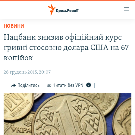
Доступність
посилання
Перейти
НОВИНИ
до
НОВИНИ
Нацбанк знизив офіційний курс
основного
ВОДА.КРИМ
матеріалу
гривні стосовно долара США на 67
ВІДЕО ТА ФОТО
Перейти
копійок
до
ПОЛІТИКА
основної
28 грудень 2015, 20:07
БЛОГИ
навігації
Перейти
Поділитись
Читати без VPN
ПОГЛЯД
до
ІНТЕРВ'Ю
пошуку
ВСЕ ЗА ДЕНЬ
СПЕЦПРОЕКТИ
ЯК ОБІЙТИ БЛОКУВАННЯ
ДЕПОРТАЦІЯ