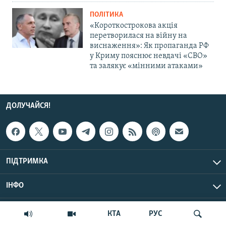
ПОЛІТИКА
«Короткострокова акція
перетворилася на війну на
виснаження»: Як пропаганда РФ
у Криму пояснює невдачі «СВО»
та залякує «мінними атаками»
ДОЛУЧАЙСЯ!
ПІДТРИМКА
ІНФО
© Крим.Реалії, 2026 | Усі права застережено.
КТА
РУС