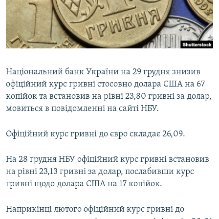
ВІДЕОУРОКИ «ELIFBE»
Русский
СВІДЧЕННЯ ОКУПАЦІЇ
Qırımtatar
УКРАЇНСЬКА ПРОБЛЕМА КРИМУ
ДОЛУЧАЙСЯ!
ІНФОГРАФІКА
Національний банк України на 29 грудня знизив
офіційний курс гривні стосовно долара США на 67
копійок та встановив на рівні 23,80 гривні за долар,
Усі сайти RFE/RL
мовиться в повідомленні на сайті НБУ.
Офіційний курс гривні до євро складає 26,09.
На 28 грудня НБУ офіційний курс гривні встановив
на рівні 23,13 гривні за долар, послабивши курс
гривні щодо долара США на 17 копійок.
Наприкінці лютого офіційний курс гривні до