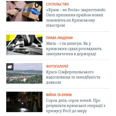
СУСПІЛЬСТВО
«Крим – не Росія»: маркетплейс
Ozon припинив прийом нових
замовлень на Кримському
півострові
ПРАВА ЛЮДИНИ
Мить – і ти шпигун. Як у
кримських судах розглядають
звинувачення в держзраді
ФОТОГАЛЕРЕЇ
Краса Сімферопольського
водосховища та занедбаність
довкола
ВІЙНА ТА КРИМ
Сорок днів, сорок ночей. Про
результати кримської операції з
примусу Росії до миру