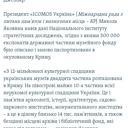
Джеппар.
Президент «ICOMOS Україна» (
Міжнародна рада з
питань пам'яток і визначних місць – КР
) Микола
Яковина навів дані Національного інституту
стратегічних досліджень, згідно з якими 300 000
експонатів державної частини музейного фонду
було описано і заново паспортизовано в
окупованому Криму.
«З 12-мільйонної культурної спадщини
українських музеїв двадцята частина розташована
в Криму. На півострові майже 10-а частина всієї
нерухомої культурної спадщини України. Це і
пам'ятки археології, історії, архітектури, садово-
паркового мистецтва, монументального мистецтва
– а це в цілому близько 14 тис. пам'ятників, а також
безцінні місцеві архіви і бібліотечний фонд, які