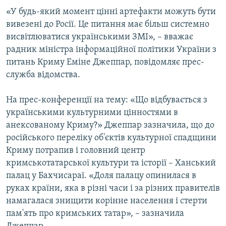
ВІДЕОУРОКИ «ELIFBE»
«У будь-який момент цінні артефакти можуть бути
Русский
вивезені до Росії. Це питання має більш системно
СВІДЧЕННЯ ОКУПАЦІЇ
Qırımtatar
висвітлюватися українськими ЗМІ», – вважає
УКРАЇНСЬКА ПРОБЛЕМА КРИМУ
радник міністра інформаційної політики України з
питань Криму Еміне Джеппар, повідомляє прес-
ДОЛУЧАЙСЯ!
ІНФОГРАФІКА
служба відомства.
На прес-конференції на тему: «Що відбувається з
Усі сайти RFE/RL
українськими культурними цінностями в
анексованому Криму?» Джеппар зазначила, що до
російського переліку об'єктів культурної спадщини
Криму потрапив і головний центр
кримськотатарської культури та історії – Ханський
палац у Бахчисараї. «Доля палацу опинилася в
руках країни, яка в різні часи і за різних правителів
намагалася знищити корінне населення і стерти
пам'ять про кримських татар», – зазначила