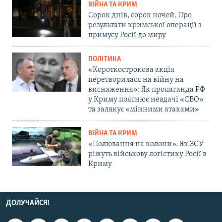
ВІЙНА ТА КРИМ
Сорок днів, сорок ночей. Про
результати кримської операції з
примусу Росії до миру
ПОЛІТИКА
«Короткострокова акція
перетворилася на війну на
виснаження»: Як пропаганда РФ
у Криму пояснює невдачі «СВО»
та залякує «мінними атаками»
ВІЙНА ТА КРИМ
«Полювання на колони». Як ЗСУ
ріжуть військову логістику Росії в
Криму
ДОЛУЧАЙСЯ!