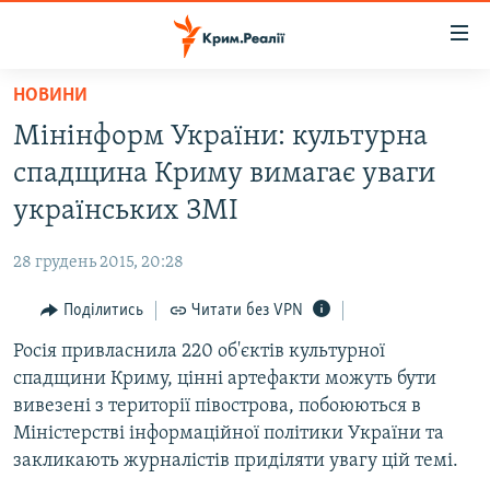
Доступність
посилання
Перейти
НОВИНИ
до
НОВИНИ
Мінінформ України: культурна
основного
ВОДА.КРИМ
матеріалу
спадщина Криму вимагає уваги
ВІДЕО ТА ФОТО
Перейти
українських ЗМІ
до
ПОЛІТИКА
основної
28 грудень 2015, 20:28
БЛОГИ
навігації
Перейти
Поділитись
Читати без VPN
ПОГЛЯД
до
Росія привласнила 220 об'єктів культурної
ІНТЕРВ'Ю
пошуку
спадщини Криму, цінні артефакти можуть бути
ВСЕ ЗА ДЕНЬ
вивезені з території півострова, побоюються в
СПЕЦПРОЕКТИ
Міністерстві інформаційної політики України та
закликають журналістів приділяти увагу цій темі.
ЯК ОБІЙТИ БЛОКУВАННЯ
ДЕПОРТАЦІЯ