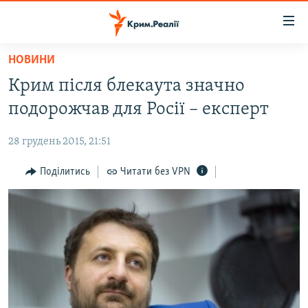
Доступність
посилання
Перейти
НОВИНИ
до
НОВИНИ
Крим після блекаута значно
основного
ВОДА.КРИМ
матеріалу
подорожчав для Росії – експерт
ВІДЕО ТА ФОТО
Перейти
до
28 грудень 2015, 21:51
ПОЛІТИКА
основної
БЛОГИ
Поділитись
Читати без VPN
навігації
Перейти
ПОГЛЯД
до
ІНТЕРВ'Ю
пошуку
ВСЕ ЗА ДЕНЬ
СПЕЦПРОЕКТИ
ЯК ОБІЙТИ БЛОКУВАННЯ
ДЕПОРТАЦІЯ