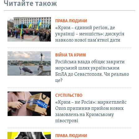
Читайте також
ПРАВА ЛЮДИНИ
«Крим – єдиний регіон, де
українці – меншість»: дискусія
навколо нової пам'ятної дати
ВІЙНА ТА КРИМ
Російська влада обіцяє закрити
морський шлях українським
БпЛА до Севастополя. Чи реально
це?
СУСПІЛЬСТВО
«Крим – не Росія»: маркетплейс
Ozon припинив прийом нових
замовлень на Кримському
півострові
ПРАВА ЛЮДИНИ