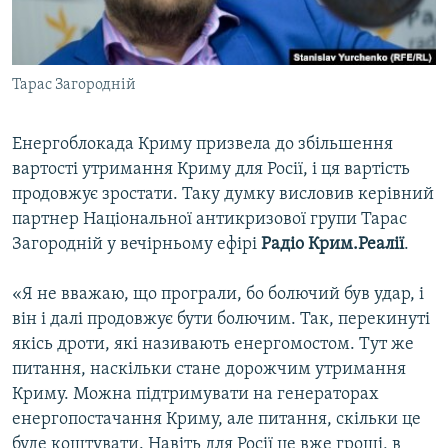
ВІДЕОУРОКИ «ELIFBE»
Русский
СВІДЧЕННЯ ОКУПАЦІЇ
Qırımtatar
Тарас Загородній
УКРАЇНСЬКА ПРОБЛЕМА КРИМУ
ДОЛУЧАЙСЯ!
ІНФОГРАФІКА
Енергоблокада Криму призвела до збільшення
вартості утримання Криму для Росії, і ця вартість
продовжує зростати. Таку думку висловив керівний
Усі сайти RFE/RL
партнер Національної антикризової групи Тарас
Загородній у вечірньому ефірі
Радіо Крим.Реалії
.
«Я не вважаю, що програли, бо болючий був удар, і
він і далі продовжує бути болючим. Так, перекинуті
якісь дроти, які називають енергомостом. Тут же
питання, наскільки стане дорожчим утримання
Криму. Можна підтримувати на генераторах
енергопостачання Криму, але питання, скільки це
буде коштувати. Навіть для Росії це вже гроші, в