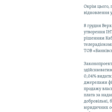
Окрім цього, 
відновлення у
8 грудня Вер
утворення ІН
рішенням Кабі
телерадіокомп
ТОВ «Банківс
Законопроект
здійснюватим
0,04% видаткі
джерелами фі
продажу власн
плата за над
добровільні, 
юридичних ос