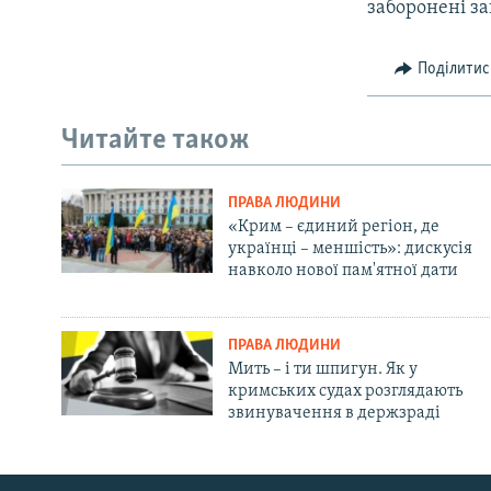
заборонені з
Поділитис
Читайте також
ПРАВА ЛЮДИНИ
«Крим – єдиний регіон, де
українці – меншість»: дискусія
навколо нової пам'ятної дати
ПРАВА ЛЮДИНИ
Мить – і ти шпигун. Як у
кримських судах розглядають
звинувачення в держзраді
Русский