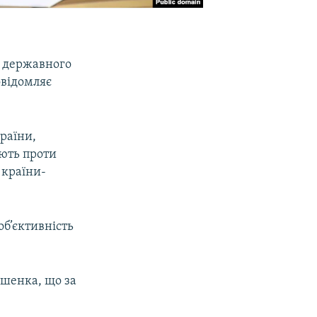
я державного
овідомляє
раїни,
юють проти
 країни-
об’єктивність
ошенка, що за