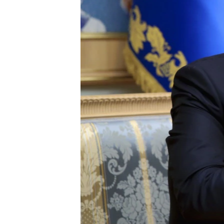
ВІДЕОУРОКИ «ELIFBE»
СВІДЧЕННЯ ОКУПАЦІЇ
УКРАЇНСЬКА ПРОБЛЕМА КРИМУ
ІНФОГРАФІКА