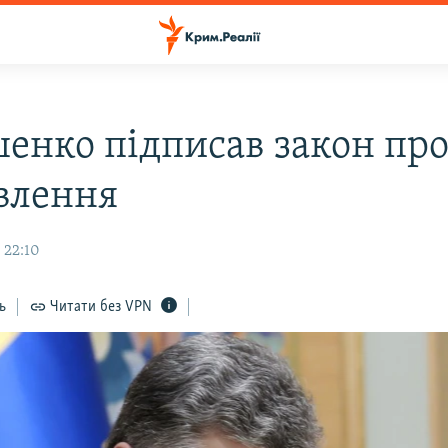
енко підписав закон пр
влення
 22:10
ь
Читати без VPN