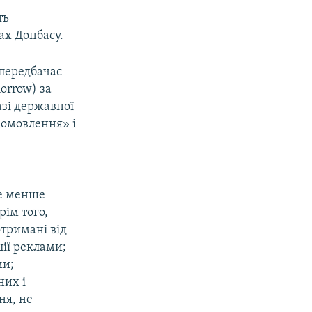
ть
ах Донбасу.
 передбачає
orrow) за
азі державної
іомовлення» і
не менше
рім того,
тримані від
ції реклами;
ми;
них і
ня, не