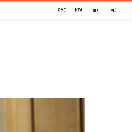
РУС
КТА
о