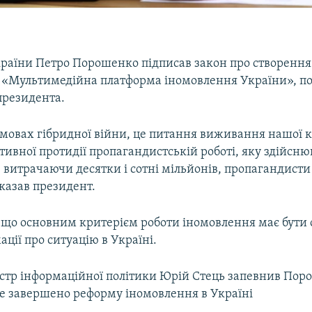
раїни Петро Порошенко підписав закон про створенн
 «Мультимедійна платформа іномовлення України», п
президента.
умовах гібридної війни, це питання виживання нашої к
ивної протидії пропагандистській роботі, яку здійсн
 витрачаючи десятки і сотні мільйонів, пропагандисти
сказав президент.
 що основним критерієм роботи іномовлення має бути 
ації про ситуацію в Україні.
істр інформаційної політики Юрій Стець запевнив Пор
де завершено реформу іномовлення в Україні