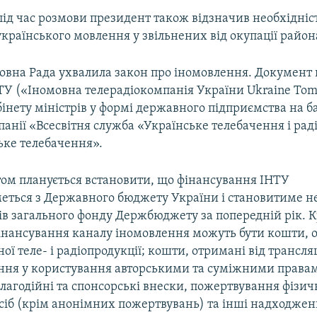
під час розмови президент також відзначив необхідніс
країнського мовлення у звільнених від окупації район
ховна Рада ухвалила закон про іномовлення. Документ
ТУ («Іномовна телерадіокомпанія України Ukraine Tom
нету міністрів у формі державного підприємства на б
анії «Всесвітня служба «Українське телебачення і рад
ьке телебачення».
ом планується встановити, що фінансування ІНТУ
еться з Державного бюджету України і становитиме 
в загального фонду Держбюджету за попередній рік. К
нансування каналу іномовлення можуть бути кошти, о
ої теле- і радіопродукції; кошти, отримані від трансля
ання у користування авторськими та суміжними права
благодійні та спонсорські внески, пожертвування фізич
іб (крім анонімних пожертвувань) та інші надходжен