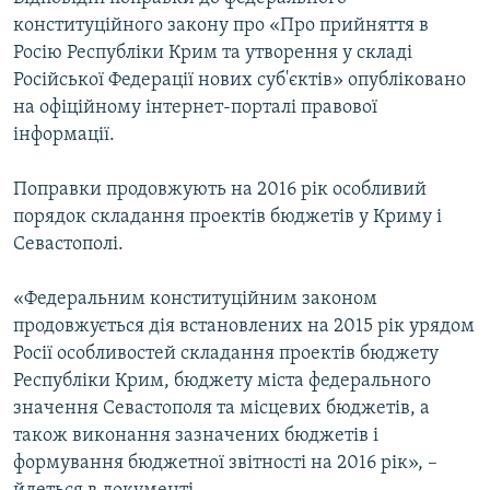
ВІДЕОУРОКИ «ELIFBE»
конституційного закону про «Про прийняття в
Русский
Росію Республіки Крим та утворення у складі
СВІДЧЕННЯ ОКУПАЦІЇ
Qırımtatar
Російської Федерації нових суб'єктів» опубліковано
УКРАЇНСЬКА ПРОБЛЕМА КРИМУ
на офіційному інтернет-порталі правової
інформації.
ДОЛУЧАЙСЯ!
ІНФОГРАФІКА
Поправки продовжують на 2016 рік особливий
порядок складання проектів бюджетів у Криму і
Усі сайти RFE/RL
Севастополі.
«Федеральним конституційним законом
продовжується дія встановлених на 2015 рік урядом
Росії особливостей складання проектів бюджету
Республіки Крим, бюджету міста федерального
значення Севастополя та місцевих бюджетів, а
також виконання зазначених бюджетів і
формування бюджетної звітності на 2016 рік», –