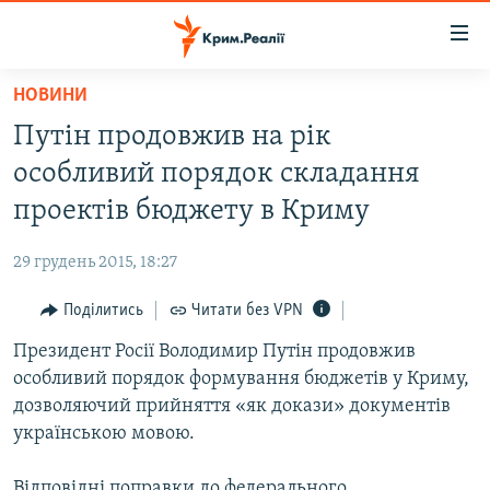
Доступність
посилання
Перейти
НОВИНИ
до
НОВИНИ
Путін продовжив на рік
основного
ВОДА.КРИМ
матеріалу
особливий порядок складання
ВІДЕО ТА ФОТО
Перейти
проектів бюджету в Криму
до
ПОЛІТИКА
основної
29 грудень 2015, 18:27
БЛОГИ
навігації
Перейти
Поділитись
Читати без VPN
ПОГЛЯД
до
Президент Росії Володимир Путін продовжив
ІНТЕРВ'Ю
пошуку
особливий порядок формування бюджетів у Криму,
ВСЕ ЗА ДЕНЬ
дозволяючий прийняття «як докази» документів
СПЕЦПРОЕКТИ
українською мовою.
ЯК ОБІЙТИ БЛОКУВАННЯ
ДЕПОРТАЦІЯ
Відповідні поправки до федерального