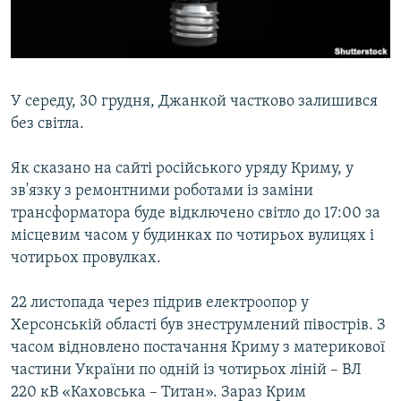
ВІДЕОУРОКИ «ELIFBE»
Русский
СВІДЧЕННЯ ОКУПАЦІЇ
Qırımtatar
УКРАЇНСЬКА ПРОБЛЕМА КРИМУ
У середу, 30 грудня, Джанкой частково залишився
ДОЛУЧАЙСЯ!
ІНФОГРАФІКА
без світла.
Як сказано на сайті російського уряду Криму, у
зв'язку з ремонтними роботами із заміни
Усі сайти RFE/RL
трансформатора буде відключено світло до 17:00 за
місцевим часом у будинках по чотирьох вулицях і
чотирьох провулках.
22 листопада через підрив електроопор у
Херсонській області був знеструмлений півострів. З
часом відновлено постачання Криму з материкової
частини України по одній із чотирьох ліній – ВЛ
220 кВ «Каховська – Титан». Зараз Крим