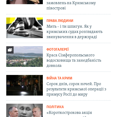
замовлень на Кримському
півострові
ПРАВА ЛЮДИНИ
Мить – і ти шпигун. Як у
кримських судах розглядають
звинувачення в держзраді
ФОТОГАЛЕРЕЇ
Краса Сімферопольського
водосховища та занедбаність
довкола
ВІЙНА ТА КРИМ
Сорок днів, сорок ночей. Про
результати кримської операції з
примусу Росії до миру
ПОЛІТИКА
«Короткострокова акція