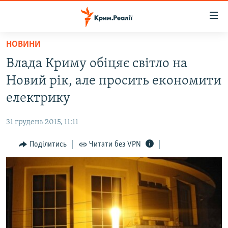
Доступність
посилання
Перейти
НОВИНИ
до
НОВИНИ
Влада Криму обіцяє світло на
основного
ВОДА.КРИМ
матеріалу
Новий рік, але просить економити
ВІДЕО ТА ФОТО
Перейти
електрику
до
ПОЛІТИКА
основної
31 грудень 2015, 11:11
БЛОГИ
навігації
Перейти
Поділитись
Читати без VPN
ПОГЛЯД
до
ІНТЕРВ'Ю
пошуку
ВСЕ ЗА ДЕНЬ
СПЕЦПРОЕКТИ
ЯК ОБІЙТИ БЛОКУВАННЯ
ДЕПОРТАЦІЯ