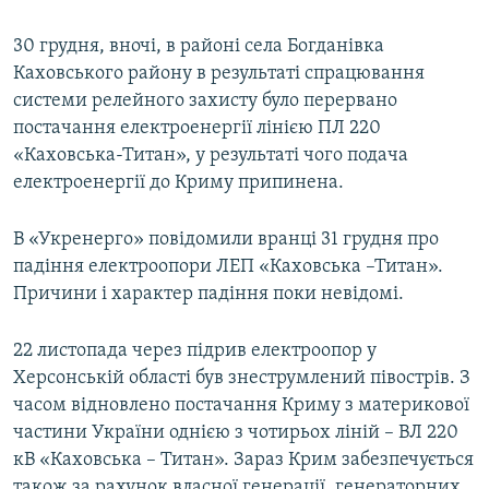
30 грудня, вночі, в районі села Богданівка
Каховського району в результаті спрацювання
системи релейного захисту було перервано
постачання електроенергії лінією ПЛ 220
«Каховська-Титан», у результаті чого подача
електроенергії до Криму припинена.
В «Укренерго» повідомили вранці 31 грудня про
падіння електроопори ЛЕП «Каховська –Титан».
Причини і характер падіння поки невідомі.
22 листопада через підрив електроопор у
Херсонській області був знеструмлений півострів. З
часом відновлено постачання Криму з материкової
частини України однією з чотирьох ліній – ВЛ 220
кВ «Каховська – Титан». Зараз Крим забезпечується
також за рахунок власної генерації, генераторних