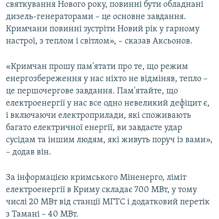
святкування Нового року, повинні бути обладнані
дизель-генераторами – це основне завдання.
Кримчани повинні зустріти Новий рік у гарному
настрої, з теплом і світлом», – сказав Аксьонов.
«Кримчан прошу пам'ятати про те, що режим
енергозбереження у нас ніхто не відміняв, тепло –
це першочергове завдання. Пам'ятайте, що
електроенергії у нас все одно невеликий дефіцит є,
і включаючи електроприлади, які споживають
багато електричної енергії, ви завдаєте удар
сусідам та іншим людям, які живуть поруч із вами»,
– додав він.
За інформацією кримського Міненерго, ліміт
електроенергії в Криму складає 700 МВт, у тому
числі 20 МВт від станції МГТС і додатковий перетік
з Тамані – 40 МВт.