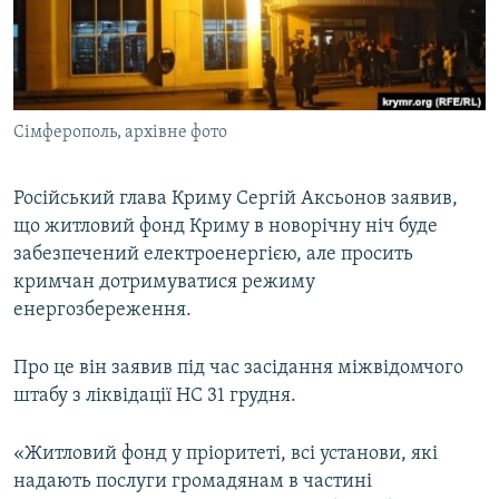
ВІДЕОУРОКИ «ELIFBE»
Русский
СВІДЧЕННЯ ОКУПАЦІЇ
Qırımtatar
УКРАЇНСЬКА ПРОБЛЕМА КРИМУ
Сімферополь, архівне фото
ДОЛУЧАЙСЯ!
ІНФОГРАФІКА
Російський глава Криму Сергій Аксьонов заявив,
що житловий фонд Криму в новорічну ніч буде
Усі сайти RFE/RL
забезпечений електроенергією, але просить
кримчан дотримуватися режиму
енергозбереження.
Про це він заявив під час засідання міжвідомчого
штабу з ліквідації НС 31 грудня.
«Житловий фонд у пріоритеті, всі установи, які
надають послуги громадянам в частині