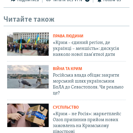
Поділитись
Читати без VPN
Follow us
Читайте також
ПРАВА ЛЮДИНИ
«Крим – єдиний регіон, де
українці – меншість»: дискусія
навколо нової пам'ятної дати
ВІЙНА ТА КРИМ
Російська влада обіцяє закрити
морський шлях українським
БпЛА до Севастополя. Чи реально
це?
СУСПІЛЬСТВО
«Крим – не Росія»: маркетплейс
Ozon припинив прийом нових
замовлень на Кримському
півострові