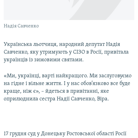
ВІДЕОУРОКИ «ELIFBE»
Русский
СВІДЧЕННЯ ОКУПАЦІЇ
Qırımtatar
Надія Савченко
УКРАЇНСЬКА ПРОБЛЕМА КРИМУ
ДОЛУЧАЙСЯ!
ІНФОГРАФІКА
Українська льотчиця, народний депутат Надія
Савченко, яку утримують у СІЗО в Росії, привітала
українців із зимовими святами.
Усі сайти RFE/RL
«Ми, українці, варті найкращого. Ми заслуговуємо
на гідне і вільне життя. І у нас обов’язково все буде
краще, ніж є», – йдеться в привітанні, яке
оприлюднила сестра Надії Савченко, Віра.
17 грудня суд у Донецьку Ростовської області Росії