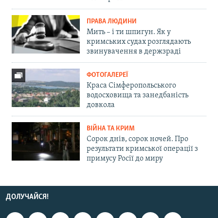
ПРАВА ЛЮДИНИ
Мить – і ти шпигун. Як у
кримських судах розглядають
звинувачення в держзраді
ФОТОГАЛЕРЕЇ
Краса Сімферопольського
водосховища та занедбаність
довкола
ВІЙНА ТА КРИМ
Сорок днів, сорок ночей. Про
результати кримської операції з
примусу Росії до миру
ДОЛУЧАЙСЯ!