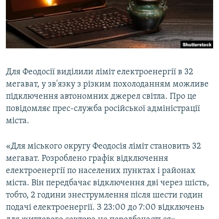
ВІДЕОУРОКИ «ELIFBE»
Русский
СВІДЧЕННЯ ОКУПАЦІЇ
Qırımtatar
УКРАЇНСЬКА ПРОБЛЕМА КРИМУ
ДОЛУЧАЙСЯ!
ІНФОГРАФІКА
Для Феодосії виділили ліміт електроенергії в 32
мегават, у зв'язку з різким похолоданням можливе
підключення автономних джерел світла. Про це
Усі сайти RFE/RL
повідомляє прес-служба російської адміністрації
міста.
«Для міського округу Феодосія ліміт становить 32
мегават. Розроблено графік відключення
електроенергії по населених пунктах і районах
міста. Він передбачає відключення дві через шість,
тобто, 2 години знеструмлення після шести годин
подачі електроенергії. З 23:00 до 7:00 відключень