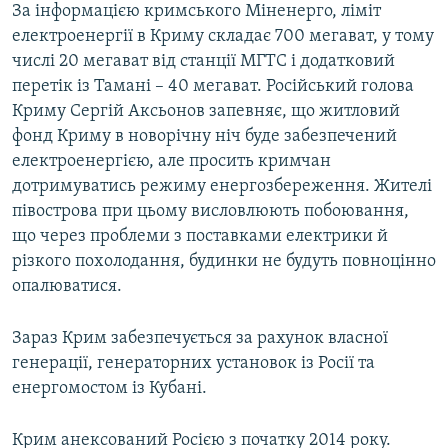
За інформацією кримського Міненерго, ліміт
електроенергії в Криму складає 700 мегават, у тому
числі 20 мегават від станції МГТС і додатковий
перетік із Тамані – 40 мегават. Російський голова
Криму Сергій Аксьонов запевняє, що житловий
фонд Криму в новорічну ніч буде забезпечений
електроенергією, але просить кримчан
дотримуватись режиму енергозбереження. Жителі
півострова при цьому висловлюють побоювання,
що через проблеми з поставками електрики й
різкого похолодання, будинки не будуть повноцінно
опалюватися.
Зараз Крим забезпечується за рахунок власної
генерації, генераторних установок із Росії та
енергомостом із Кубані.
Крим анексований Росією з початку 2014 року.