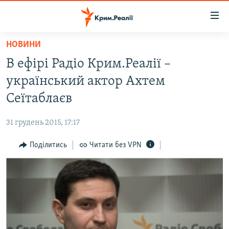
Доступність
посилання
Перейти
НОВИНИ
до
НОВИНИ
В ефірі Радіо Крим.Реалії –
основного
ВОДА.КРИМ
матеріалу
український актор Ахтем
ВІДЕО ТА ФОТО
Перейти
Сеїтаблаєв
до
ПОЛІТИКА
основної
31 грудень 2015, 17:17
БЛОГИ
навігації
Перейти
Поділитись
Читати без VPN
ПОГЛЯД
до
ІНТЕРВ'Ю
пошуку
ВСЕ ЗА ДЕНЬ
СПЕЦПРОЕКТИ
ЯК ОБІЙТИ БЛОКУВАННЯ
ДЕПОРТАЦІЯ