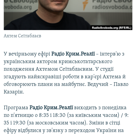
ВІДЕОУРОКИ «ELIFBE»
Русский
СВІДЧЕННЯ ОКУПАЦІЇ
Qırımtatar
УКРАЇНСЬКА ПРОБЛЕМА КРИМУ
Ахтем Сеїтаблаєв
ДОЛУЧАЙСЯ!
ІНФОГРАФІКА
У вечірньому ефірі
Радіо Крим.Реалії
– інтерв'ю з
українським актором кримськотатарського
Усі сайти RFE/RL
походження Ахтемом Сеїтаблаєвим. У студії
згадують найяскравіші роботи в кар'єрі Ахтема й
обговорюють плани на майбутнє. Ведучий – Павло
Казарін.
Програма
Радіо Крим.Реалії
виходить з понеділка
по п'ятницю о 8:35 і 18:30 (за київським часом) / 9:
35 і 19:30 (за московським часом). Зміни в сітці
ефіру відбулися у зв'язку з переходом України на