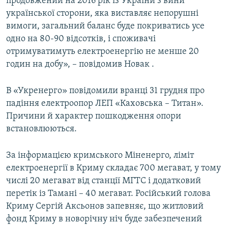
продовжений на 2016 рік із України з вини
української сторони, яка виставляє непорушні
вимоги, загальний баланс буде покриватись усе
одно на 80-90 відсотків, і споживачі
отримуватимуть електроенергію не менше 20
годин на добу», – повідомив Новак .
В «Укренерго» повідомили вранці 31 грудня про
падіння електроопор ЛЕП «Каховська – Титан».
Причини й характер пошкодження опори
встановлюються.
За інформацією кримського Міненерго, ліміт
електроенергії в Криму складає 700 мегават, у тому
числі 20 мегават від станції МГТС і додатковий
перетік із Тамані – 40 мегават. Російський голова
Криму Сергій Аксьонов запевняє, що житловий
фонд Криму в новорічну ніч буде забезпечений