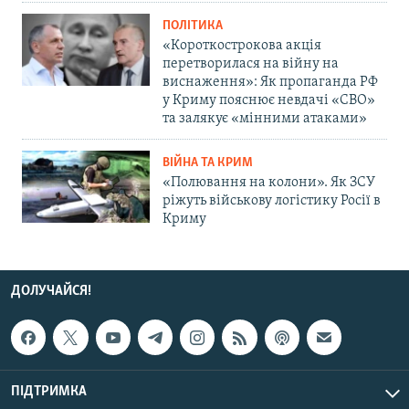
ПОЛІТИКА
«Короткострокова акція
перетворилася на війну на
виснаження»: Як пропаганда РФ
у Криму пояснює невдачі «СВО»
та залякує «мінними атаками»
ВІЙНА ТА КРИМ
«Полювання на колони». Як ЗСУ
ріжуть військову логістику Росії в
Криму
ДОЛУЧАЙСЯ!
ПІДТРИМКА