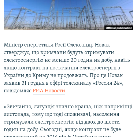
ВІДЕОУРОКИ «ELIFBE»
Русский
СВІДЧЕННЯ ОКУПАЦІЇ
Qırımtatar
УКРАЇНСЬКА ПРОБЛЕМА КРИМУ
ДОЛУЧАЙСЯ!
ІНФОГРАФІКА
Міністр енергетики Росії Олександр Новак
стверджує, що кримчани будуть отримувати
електроенергію не менше 20 годин на добу, навіть
Усі сайти RFE/RL
якщо контракт на постачання електроенергії з
України до Криму не продовжать. Про це Новак
заявив 31 грудня в ефірі телеканалу «Россия 24»,
повідомляє
РИА Новости
.
«Звичайно, ситуація значно краща, ніж наприкінці
листопада, тому що тоді споживачі, населення
отримували електроенергію від двох до шести
годин на добу. Сьогодні, якщо контракт не буде