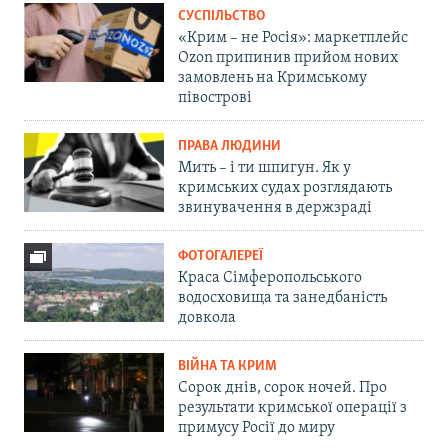
СУСПІЛЬСТВО
«Крим – не Росія»: маркетплейс
Ozon припинив прийом нових
замовлень на Кримському
півострові
ПРАВА ЛЮДИНИ
Мить – і ти шпигун. Як у
кримських судах розглядають
звинувачення в держзраді
ФОТОГАЛЕРЕЇ
Краса Сімферопольського
водосховища та занедбаність
довкола
ВІЙНА ТА КРИМ
Сорок днів, сорок ночей. Про
результати кримської операції з
примусу Росії до миру