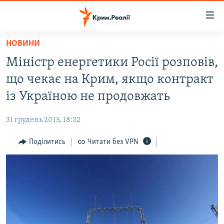
Доступність
посилання
Перейти
НОВИНИ
до
НОВИНИ
Міністр енергетики Росії розповів,
основного
ВОДА.КРИМ
матеріалу
що чекає на Крим, якщо контракт
ВІДЕО ТА ФОТО
Перейти
із Україною не продовжать
до
ПОЛІТИКА
основної
31 грудень 2015, 18:32
БЛОГИ
навігації
Перейти
Поділитись
Читати без VPN
ПОГЛЯД
до
ІНТЕРВ'Ю
пошуку
ВСЕ ЗА ДЕНЬ
СПЕЦПРОЕКТИ
ЯК ОБІЙТИ БЛОКУВАННЯ
ДЕПОРТАЦІЯ