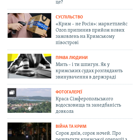
це?
СУСПІЛЬСТВО
«Крим – не Росія»: маркетплейс
Ozon припинив прийом нових
замовлень на Кримському
півострові
ПРАВА ЛЮДИНИ
Мить – і ти шпигун. Як у
кримських судах розглядають
звинувачення в держзраді
ФОТОГАЛЕРЕЇ
Краса Сімферопольського
водосховища та занедбаність
довкола
ВІЙНА ТА КРИМ
Сорок днів, сорок ночей. Про
результати кримської операції з