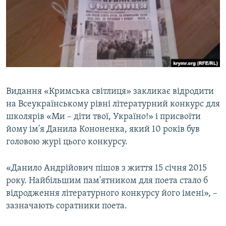
ВІДЕОУРОКИ «ELIFBE»
Русский
СВІДЧЕННЯ ОКУПАЦІЇ
Qırımtatar
УКРАЇНСЬКА ПРОБЛЕМА КРИМУ
ДОЛУЧАЙСЯ!
ІНФОГРАФІКА
Видання «Кримська світлиця» закликає відродити
на Всеукраїнському рівні літературний конкурс для
Усі сайти RFE/RL
школярів «Ми – діти твої, Україно!» і присвоїти
йому ім'я Данила Кононенка, який 10 років був
головою журі цього конкурсу.
«Данило Андрійович пішов з життя 15 січня 2015
року. Найбільшим пам'ятником для поета стало б
відродження літературного конкурсу його імені», –
зазначають соратники поета.