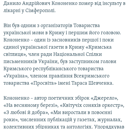
Данило Андрійович Кононенко помер від інсульту в
лікарні у Сімферополі.
Він був одним з організаторів Товариства
української мови в Криму і першим його головою.
Кононенко – один із засновників першої і поки
єдиної української газети в Криму «Кримська
світлиця», член ради Національної Спілки
письменників України, був заступником голови
Кримського республіканського товариства
«Україна», членом правління Всекримського
товариства «Просвіта» імені Тараса Шевченка.
Кононенко – автор поетичних збірок «Джерело»,
«На весняному березі», «Квітучіх соняхів оркестр»,
«З любові й добра», «Ми виростали в повоєнні
роки», численних публікацій у газетах, журналах,
колективних збірниках та антологіях. Упорядкував