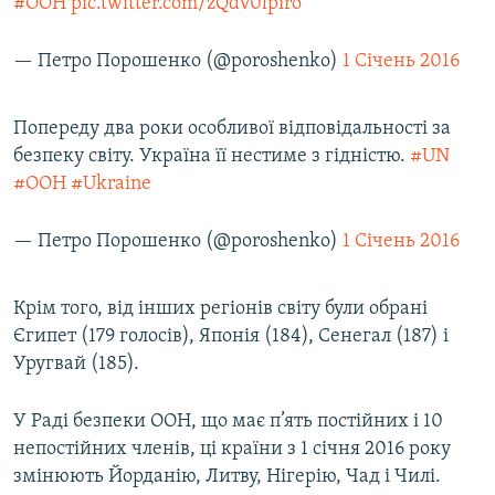
#ООН
pic.twitter.com/zQdv0lpiro
— Петро Порошенко (@poroshenko)
1 Січень 2016
Попереду два роки особливої відповідальності за
безпеку світу. Україна її нестиме з гідністю.
#UN
#ООН
#Ukraine
— Петро Порошенко (@poroshenko)
1 Січень 2016
Крім того, від інших регіонів світу були обрані
Єгипет (179 голосів), Японія (184), Сенегал (187) і
Уругвай (185).
У Раді безпеки ООН, що має п’ять постійних і 10
непостійних членів, ці країни з 1 січня 2016 року
змінюють Йорданію, Литву, Нігерію, Чад і Чилі.