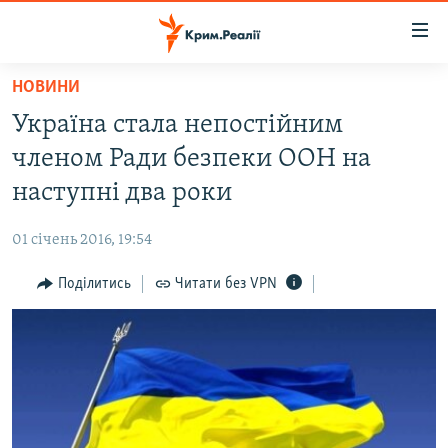
Доступність
посилання
Перейти
НОВИНИ
до
НОВИНИ
Україна стала непостійним
основного
ВОДА.КРИМ
матеріалу
членом Ради безпеки ООН на
ВІДЕО ТА ФОТО
Перейти
наступні два роки
до
ПОЛІТИКА
основної
01 січень 2016, 19:54
БЛОГИ
навігації
Перейти
Поділитись
Читати без VPN
ПОГЛЯД
до
ІНТЕРВ'Ю
пошуку
ВСЕ ЗА ДЕНЬ
СПЕЦПРОЕКТИ
ЯК ОБІЙТИ БЛОКУВАННЯ
ДЕПОРТАЦІЯ