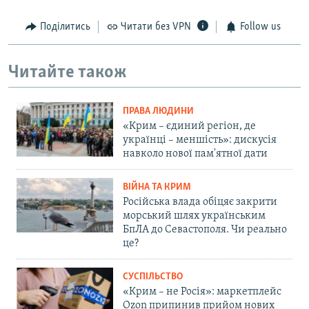
Поділитись
Читати без VPN
Follow us
Читайте також
ПРАВА ЛЮДИНИ
«Крим – єдиний регіон, де
українці – меншість»: дискусія
навколо нової пам'ятної дати
ВІЙНА ТА КРИМ
Російська влада обіцяє закрити
морський шлях українським
БпЛА до Севастополя. Чи реально
це?
СУСПІЛЬСТВО
«Крим – не Росія»: маркетплейс
Ozon припинив прийом нових