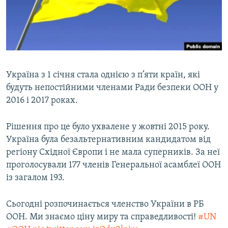
ВІДЕОУРОКИ «ELIFBE»
Русский
СВІДЧЕННЯ ОКУПАЦІЇ
Qırımtatar
УКРАЇНСЬКА ПРОБЛЕМА КРИМУ
ДОЛУЧАЙСЯ!
ІНФОГРАФІКА
Україна з 1 січня стала однією з п’яти країн, які
будуть непостійними членами Ради безпеки ООН у
2016 і 2017 роках.
Усі сайти RFE/RL
Рішення про це було ухвалене у жовтні 2015 року.
Україна була безальтернативним кандидатом від
регіону Східної Європи і не мала суперників. За неї
проголосували 177 членів Генеральної асамблеї ООН
із загалом 193.
Сьогодні розпочинається членство України в РБ
ООН. Ми знаємо ціну миру та справедливості!
#UN