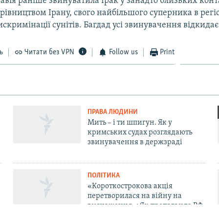
авія раніше звинуватила Ірак у занадто близьких конт
івництвом Ірану, свого найбільшого суперника в регіо
скримінації сунітів. Багдад усі звинувачення відкидає
ь
Читати без VPN
Follow us
Print
ПРАВА ЛЮДИНИ
Мить – і ти шпигун. Як у
кримських судах розглядають
звинувачення в держзраді
ПОЛІТИКА
«Короткострокова акція
перетворилася на війну на
виснаження»: Як пропаганда РФ
у Криму пояснює невдачі «СВО»