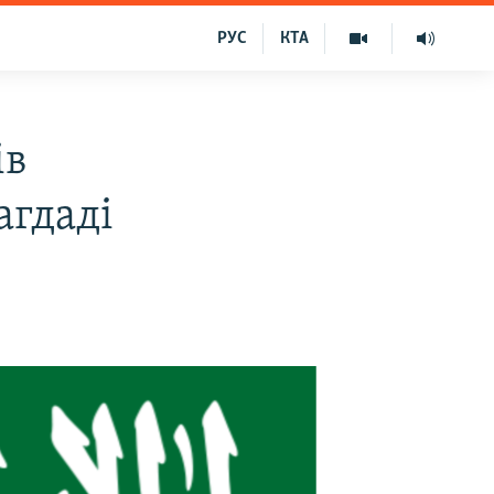
РУС
КТА
ів
агдаді