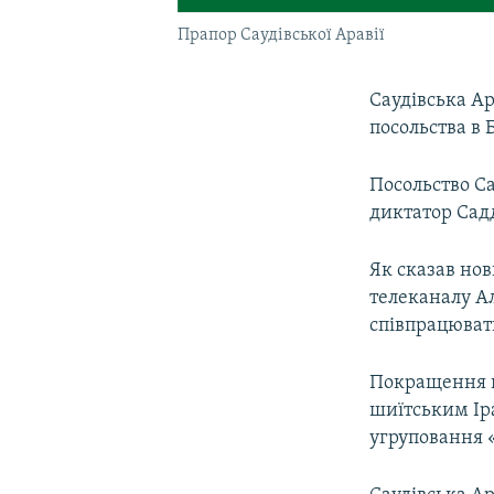
Прапор Саудівської Аравії
Саудівська Ар
посольства в 
Посольство Са
диктатор Сад
Як сказав нов
телеканалу Ал
співпрацювати
Покращення в
шиїтським Ір
угруповання «