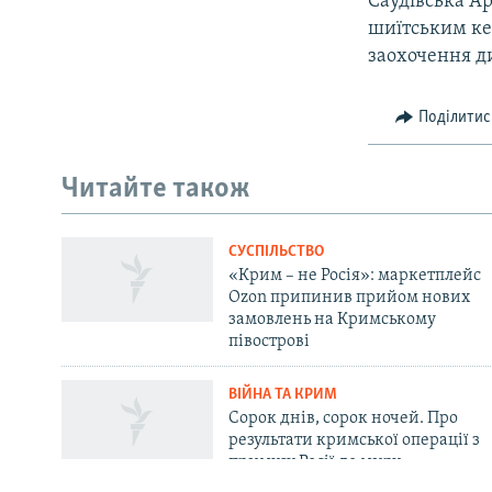
Саудівська Ар
шиїтським кер
заохочення ди
Поділитис
Русский
Читайте також
Qırımtatar
СУСПІЛЬСТВО
ДОЛУЧАЙСЯ!
«Крим – не Росія»: маркетплейс
Ozon припинив прийом нових
замовлень на Кримському
півострові
ВІЙНА ТА КРИМ
Усі сайти RFE/RL
Сорок днів, сорок ночей. Про
результати кримської операції з
примусу Росії до миру