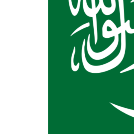
ВІДЕОУРОКИ «ELIFBE»
СВІДЧЕННЯ ОКУПАЦІЇ
УКРАЇНСЬКА ПРОБЛЕМА КРИМУ
ІНФОГРАФІКА