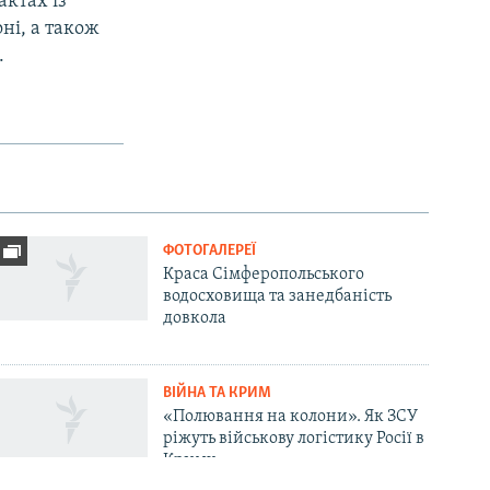
актах із
ні, а також
.
ФОТОГАЛЕРЕЇ
Краса Сімферопольського
водосховища та занедбаність
довкола
ВІЙНА ТА КРИМ
«Полювання на колони». Як ЗСУ
ріжуть військову логістику Росії в
Криму