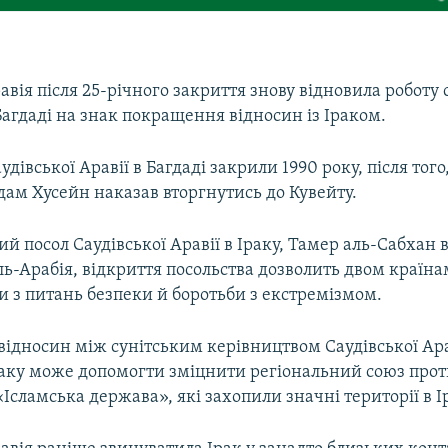
авія після 25-річного закриття знову відновила роботу 
Багдаді на знак покращення відносин із Іраком.
удівської Аравії в Багдаді закрили 1990 року, після того
дам Хусейн наказав вторгнутись до Кувейту.
ий посол Саудівської Аравії в Іраку, Тамер аль-Сабхан в
ь-Арабія, відкриття посольства дозволить двом країна
 з питань безпеки й боротьби з екстремізмом.
ідносин між сунітським керівництвом Саудівської Арав
аку може допомогти зміцнити регіональний союз прот
Ісламська держава», які захопили значні території в Ір