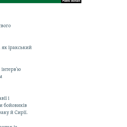
свого
, як іракський
 інтерв'ю
м
ії і
и бойовиків
аку й Сирії.