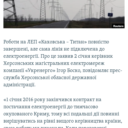
ВІДЕОУРОКИ «ELIFBE»
Русский
СВІДЧЕННЯ ОКУПАЦІЇ
Qırımtatar
УКРАЇНСЬКА ПРОБЛЕМА КРИМУ
ДОЛУЧАЙСЯ!
ІНФОГРАФІКА
Роботи на ЛЕП «Каховська – Титан» повністю
завершені, але сама лінія не підключена до
електроенергії. Про це заявив 2 січня керівник
Усі сайти RFE/RL
Херсонських магістральних електромереж
компанії «Укренерго» Ігор Боско, повідомляє прес-
служба Херсонської обласної державної
адміністрації.
«1 січня 2016 року закінчився контракт на
постачання електроенергії до тимчасово
окупованого Криму, тому всі подальші дії повинні
вирішуватись на рівні вищого керівництва країни,