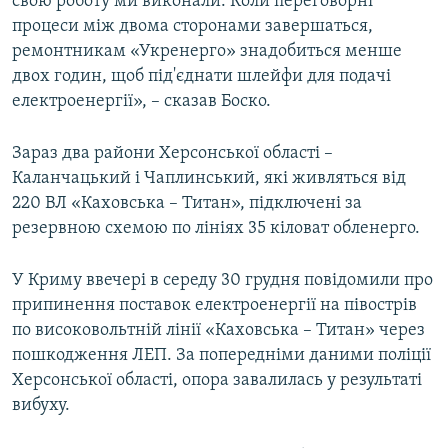
свою роботу ми виконали. Коли переговорні
процеси між двома сторонами завершаться,
ремонтникам «Укренерго» знадобиться менше
двох годин, щоб під'єднати шлейфи для подачі
електроенергії», – сказав Боско.
Зараз два райони Херсонської області –
Каланчацький і Чаплинський, які живляться від
220 ВЛ «Каховська – Титан», підключені за
резервною схемою по лініях 35 кіловат обленерго.
У Криму ввечері в середу 30 грудня повідомили про
припинення поставок електроенергії на півострів
по високовольтній лінії «Каховська – Титан» через
пошкодження ЛЕП. За попередніми даними поліції
Херсонської області, опора завалилась у результаті
вибуху.