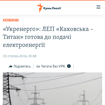
Доступність
посилання
Перейти
НОВИНИ
до
НОВИНИ
«Укренерго»: ЛЕП «Каховська –
основного
ВОДА.КРИМ
матеріалу
Титан» готова до подачі
ВІДЕО ТА ФОТО
Перейти
електроенергії
до
ПОЛІТИКА
основної
02 січень 2016, 18:48
БЛОГИ
навігації
Перейти
Поділитись
Читати без VPN
ПОГЛЯД
до
ІНТЕРВ'Ю
пошуку
ВСЕ ЗА ДЕНЬ
СПЕЦПРОЕКТИ
ЯК ОБІЙТИ БЛОКУВАННЯ
ДЕПОРТАЦІЯ