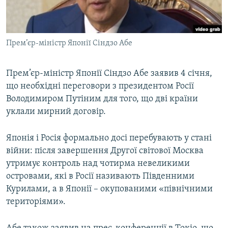
ВІДЕОУРОКИ «ELIFBE»
Русский
СВІДЧЕННЯ ОКУПАЦІЇ
Qırımtatar
Прем’єр-міністр Японії Сіндзо Абе
УКРАЇНСЬКА ПРОБЛЕМА КРИМУ
ДОЛУЧАЙСЯ!
ІНФОГРАФІКА
Прем’єр-міністр Японії Сіндзо Абе заявив 4 січня,
що необхідні переговори з президентом Росії
Володимиром Путіним для того, що дві країни
Усі сайти RFE/RL
уклали мирний договір.
Японія і Росія формально досі перебувають у стані
війни: після завершення Другої світової Москва
утримує контроль над чотирма невеликими
островами, які в Росії називають Південними
Курилами, а в Японії – окупованими «північними
територіями».