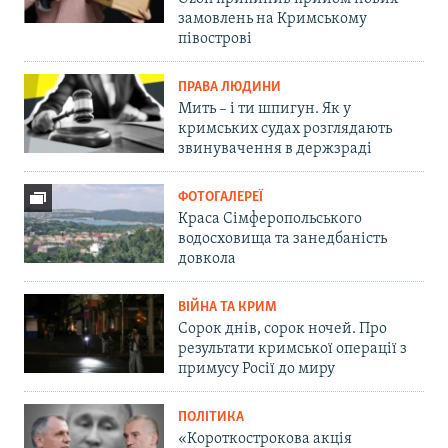
замовлень на Кримському
півострові
ПРАВА ЛЮДИНИ
Мить – і ти шпигун. Як у
кримських судах розглядають
звинувачення в держзраді
ФОТОГАЛЕРЕЇ
Краса Сімферопольського
водосховища та занедбаність
довкола
ВІЙНА ТА КРИМ
Сорок днів, сорок ночей. Про
результати кримської операції з
примусу Росії до миру
ПОЛІТИКА
«Короткострокова акція