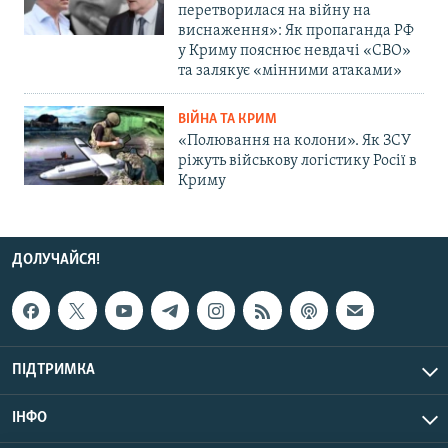
перетворилася на війну на
виснаження»: Як пропаганда РФ
у Криму пояснює невдачі «СВО»
та залякує «мінними атаками»
ВІЙНА ТА КРИМ
«Полювання на колони». Як ЗСУ
ріжуть військову логістику Росії в
Криму
ДОЛУЧАЙСЯ!
ПІДТРИМКА
ІНФО