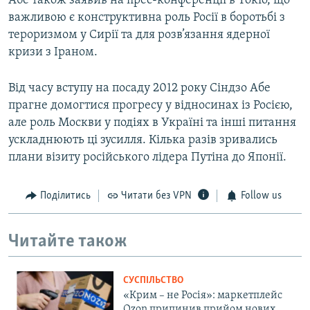
Абе також заявив на прес-конференції в Токіо, що
важливою є конструктивна роль Росії в боротьбі з
тероризмом у Сирії та для розв’язання ядерної
кризи з Іраном.
Від часу вступу на посаду 2012 року Сіндзо Абе
прагне домогтися прогресу у відносинах із Росією,
але роль Москви у подіях в Україні та інші питання
ускладнюють ці зусилля. Кілька разів зривались
плани візиту російського лідера Путіна до Японії.
Поділитись
Читати без VPN
Follow us
Читайте також
СУСПІЛЬСТВО
«Крим – не Росія»: маркетплейс
Ozon припинив прийом нових