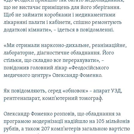
«До Феодосії прийшло так багато медобладнання,
ВІДЕОУРОКИ «ELIFBE»
що не вистачає приміщень для його зберігання.
Русский
Щоб не займати коробками і медикаментами
СВІДЧЕННЯ ОКУПАЦІЇ
Qırımtatar
лікарняні палати і кабінети, спішно ремонтують
УКРАЇНСЬКА ПРОБЛЕМА КРИМУ
додаткові кімнати», – ідеться в повідомленні.
ДОЛУЧАЙСЯ!
ІНФОГРАФІКА
«Ми отримали наркозно-дихальне, реанімаційне,
лабораторне, діагностичне обладнання. Його
стільки, що складно все перерахувати», –
Усі сайти RFE/RL
повідомив головний лікар «Феодосійського
медичного центру» Олександр Фоменко.
Як повідомляють, серед «обновок» – апарат УЗД,
рентгенапарат, комп'ютерний томограф.
Олександр Фоменко розповів, що обладнання за
програмою модернізації надійшло на 105 мільйонів
рублів, а також 207 комп'ютерів загальною вартістю