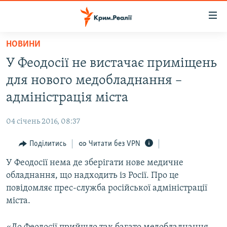
Доступність
посилання
Перейти
НОВИНИ
до
НОВИНИ
У Феодосії не вистачає приміщень
основного
ВОДА.КРИМ
матеріалу
для нового медобладнання –
ВІДЕО ТА ФОТО
Перейти
адміністрація міста
до
ПОЛІТИКА
основної
04 січень 2016, 08:37
БЛОГИ
навігації
Перейти
Поділитись
Читати без VPN
ПОГЛЯД
до
У Феодосії нема де зберігати нове медичне
ІНТЕРВ'Ю
пошуку
обладнання, що надходить із Росії. Про це
ВСЕ ЗА ДЕНЬ
повідомляє прес-служба російської адміністрації
СПЕЦПРОЕКТИ
міста.
ЯК ОБІЙТИ БЛОКУВАННЯ
ДЕПОРТАЦІЯ