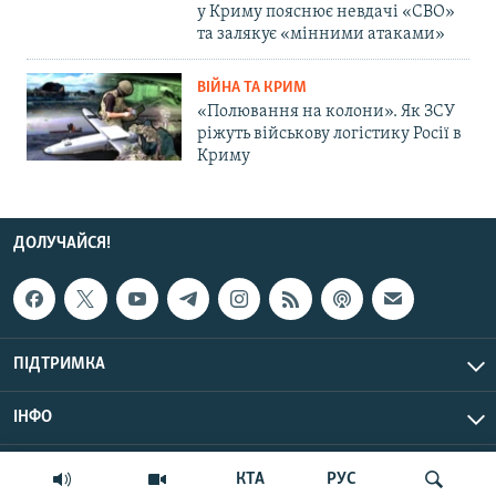
у Криму пояснює невдачі «СВО»
та залякує «мінними атаками»
ВІЙНА ТА КРИМ
«Полювання на колони». Як ЗСУ
ріжуть військову логістику Росії в
Криму
ДОЛУЧАЙСЯ!
ПІДТРИМКА
ІНФО
© Крим.Реалії, 2026 | Усі права застережено.
КТА
РУС