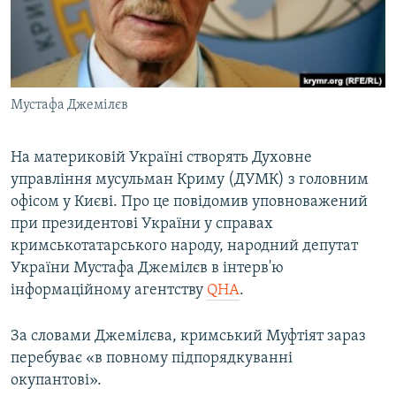
ВІДЕОУРОКИ «ELIFBE»
Русский
СВІДЧЕННЯ ОКУПАЦІЇ
Qırımtatar
УКРАЇНСЬКА ПРОБЛЕМА КРИМУ
Мустафа Джемілєв
ДОЛУЧАЙСЯ!
ІНФОГРАФІКА
На материковій Україні створять Духовне
управління мусульман Криму (ДУМК) з головним
Усі сайти RFE/RL
офісом у Києві. Про це повідомив уповноважений
при президентові України у справах
кримськотатарського народу, народний депутат
України Мустафа Джемілєв в інтерв'ю
інформаційному агентству
QHA
.
За словами Джемілєва, кримський Муфтіят зараз
перебуває «в повному підпорядкуванні
окупантові».