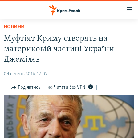
Доступність
посилання
Перейти
НОВИНИ
до
НОВИНИ
Муфтіят Криму створять на
основного
ВОДА.КРИМ
матеріалу
материковій частині України –
ВІДЕО ТА ФОТО
Перейти
Джемілєв
до
ПОЛІТИКА
основної
04 січень 2016, 17:07
БЛОГИ
навігації
Перейти
Поділитись
Читати без VPN
ПОГЛЯД
до
ІНТЕРВ'Ю
пошуку
ВСЕ ЗА ДЕНЬ
СПЕЦПРОЕКТИ
ЯК ОБІЙТИ БЛОКУВАННЯ
ДЕПОРТАЦІЯ