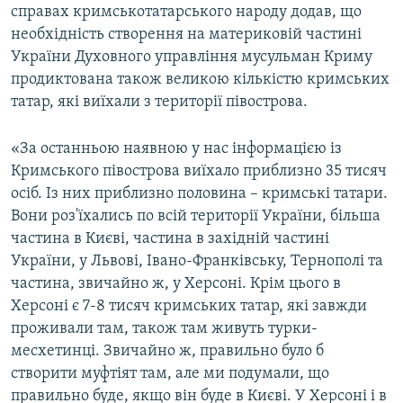
справах кримськотатарського народу додав, що
необхідність створення на материковій частині
України Духовного управління мусульман Криму
продиктована також великою кількістю кримських
татар, які виїхали з території півострова.
«За останньою наявною у нас інформацією із
Кримського півострова виїхало приблизно 35 тисяч
осіб. Із них приблизно половина – кримські татари.
Вони роз'їхались по всій території України, більша
частина в Києві, частина в західній частині
України, у Львові, Івано-Франківську, Тернополі та
частина, звичайно ж, у Херсоні. Крім цього в
Херсоні є 7-8 тисяч кримських татар, які завжди
проживали там, також там живуть турки-
месхетинці. Звичайно ж, правильно було б
створити муфтіят там, але ми подумали, що
правильно буде, якщо він буде в Києві. У Херсоні і в