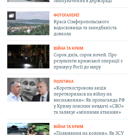
звинувачення в держзраді
ФОТОГАЛЕРЕЇ
Краса Сімферопольського
водосховища та занедбаність
довкола
ВІЙНА ТА КРИМ
Сорок днів, сорок ночей. Про
результати кримської операції з
примусу Росії до миру
ПОЛІТИКА
«Короткострокова акція
перетворилася на війну на
виснаження»: Як пропаганда РФ
у Криму пояснює невдачі «СВО»
та залякує «мінними атаками»
ВІЙНА ТА КРИМ
«Полювання на колони». Як ЗСУ