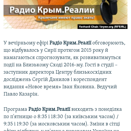
ВІДЕОУРОКИ «ELIFBE»
Русский
СВІДЧЕННЯ ОКУПАЦІЇ
Qırımtatar
УКРАЇНСЬКА ПРОБЛЕМА КРИМУ
ДОЛУЧАЙСЯ!
ІНФОГРАФІКА
У вечірньому ефірі
Радіо Крим.Реалії
обговорюють,
що відбувалось у Сирії протягом 2015 року й
намагаються спрогнозувати, як розвиватимуться
Усі сайти RFE/RL
події на Близькому Сході 2016-му. Гості в студії –
заступник директора Центру близькосхідних
досліджень Сергій Данилов і кореспондент
видання «Новое время» Іван Яковина. Ведучий
Павло Казарін.
Програма
Радіо Крим.Реалії
виходить з понеділка
по п'ятницю о 8:35 і 18:30 (за київським часом) /
9:35 і 19:30 (за московським часом). Зміни в сітці