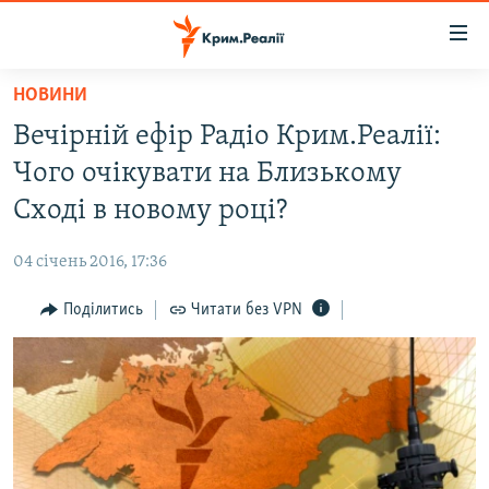
Доступність
посилання
Перейти
НОВИНИ
до
НОВИНИ
Вечірній ефір Радіо Крим.Реалії:
основного
ВОДА.КРИМ
матеріалу
Чого очікувати на Близькому
ВІДЕО ТА ФОТО
Перейти
Сході в новому році?
до
ПОЛІТИКА
основної
04 січень 2016, 17:36
БЛОГИ
навігації
Перейти
Поділитись
Читати без VPN
ПОГЛЯД
до
ІНТЕРВ'Ю
пошуку
ВСЕ ЗА ДЕНЬ
СПЕЦПРОЕКТИ
ЯК ОБІЙТИ БЛОКУВАННЯ
ДЕПОРТАЦІЯ