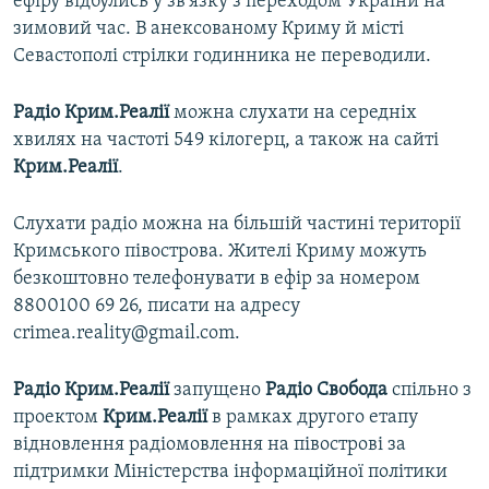
ефіру відбулись у зв'язку з переходом України на
зимовий час. В анексованому Криму й місті
Севастополі стрілки годинника не переводили.
Радіо Крим.Реалії
можна слухати на середніх
хвилях на частоті 549 кілогерц, а також на сайті
Крим.Реалії
.
Слухати радіо можна на більшій частині території
Кримського півострова. Жителі Криму можуть
безкоштовно телефонувати в ефір за номером
8800100 69 26, писати на адресу
crimea.reality@gmail.com.
Радіо Крим.Реалії
запущено
Радіо Свобода
спільно з
проектом
Крим.Реалії
в рамках другого етапу
відновлення радіомовлення на півострові за
підтримки Міністерства інформаційної політики