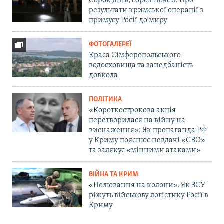
Сорок днів, сорок ночей. Про
результати кримської операції з
примусу Росії до миру
ФОТОГАЛЕРЕЇ
Краса Сімферопольського
водосховища та занедбаність
довкола
ПОЛІТИКА
«Короткострокова акція
перетворилася на війну на
виснаження»: Як пропаганда РФ
у Криму пояснює невдачі «СВО»
та залякує «мінними атаками»
ВІЙНА ТА КРИМ
«Полювання на колони». Як ЗСУ
ріжуть військову логістику Росії в
Криму