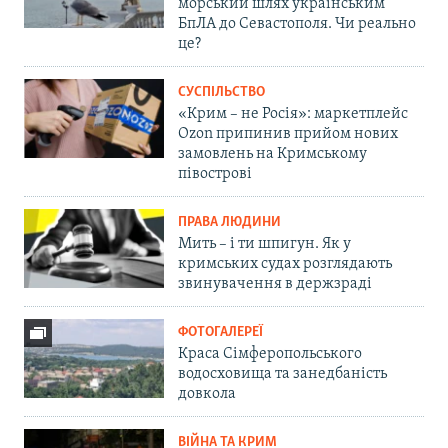
морський шлях українським
БпЛА до Севастополя. Чи реально
це?
СУСПІЛЬСТВО
«Крим – не Росія»: маркетплейс
Ozon припинив прийом нових
замовлень на Кримському
півострові
ПРАВА ЛЮДИНИ
Мить – і ти шпигун. Як у
кримських судах розглядають
звинувачення в держзраді
ФОТОГАЛЕРЕЇ
Краса Сімферопольського
водосховища та занедбаність
довкола
ВІЙНА ТА КРИМ