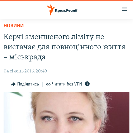
Доступність
посилання
Перейти
НОВИНИ
до
НОВИНИ
Керчі зменшеного ліміту не
основного
ВОДА.КРИМ
матеріалу
вистачає для повноцінного життя
ВІДЕО ТА ФОТО
Перейти
– міськрада
до
ПОЛІТИКА
основної
04 січень 2016, 20:49
БЛОГИ
навігації
Перейти
Поділитись
Читати без VPN
ПОГЛЯД
до
ІНТЕРВ'Ю
пошуку
ВСЕ ЗА ДЕНЬ
СПЕЦПРОЕКТИ
ЯК ОБІЙТИ БЛОКУВАННЯ
ДЕПОРТАЦІЯ