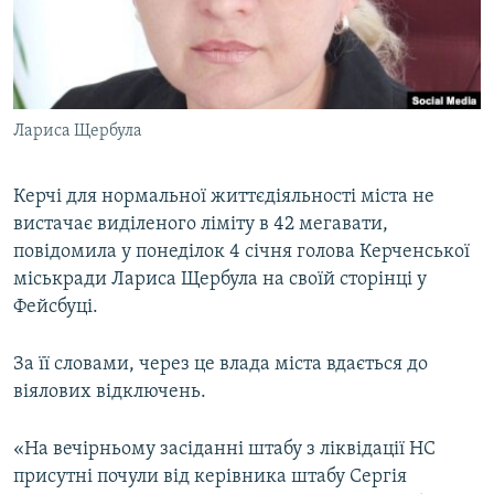
ВІДЕОУРОКИ «ELIFBE»
Русский
СВІДЧЕННЯ ОКУПАЦІЇ
Qırımtatar
УКРАЇНСЬКА ПРОБЛЕМА КРИМУ
Лариса Щербула
ДОЛУЧАЙСЯ!
ІНФОГРАФІКА
Керчі для нормальної життєдіяльності міста не
вистачає виділеного ліміту в 42 мегавати,
Усі сайти RFE/RL
повідомила у понеділок 4 січня голова Керченської
міськради Лариса Щербула на своїй сторінці у
Фейсбуці.
За її словами, через це влада міста вдається до
віялових відключень.
«На вечірньому засіданні штабу з ліквідації НС
присутні почули від керівника штабу Сергія