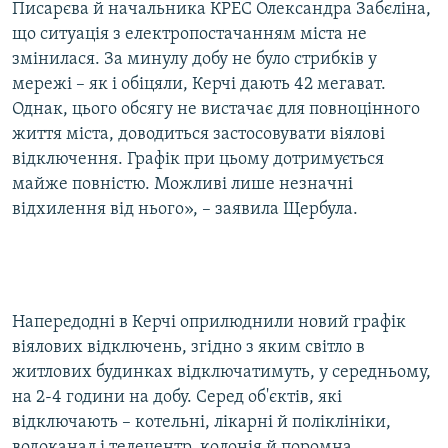
Писарєва й начальника КРЕС Олександра Забєліна,
що ситуація з електропостачанням міста не
змінилася. За минулу добу не було стрибків у
мережі – як і обіцяли, Керчі дають 42 мегават.
Однак, цього обсягу не вистачає для повноцінного
життя міста, доводиться застосовувати віялові
відключення. Графік при цьому дотримується
майже повністю. Можливі лише незначні
відхилення від нього», – заявила Щербула.
Напередодні в Керчі оприлюднили новий графік
віялових відключень, згідно з яким світло в
житлових будинках відключатимуть, у середньому,
на 2-4 години на добу. Серед об'єктів, які
відключають – котельні, лікарні й поліклініки,
водоканал і телецентр, колонія й поромна