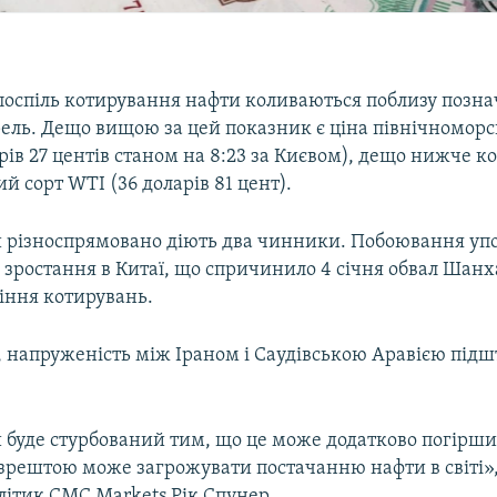
поспіль котирування нафти коливаються поблизу позна
рель. Дещо вищою за цей показник є ціна північноморс
арів 27 центів станом на 8:23 за Києвом), дещо нижче к
 сорт WTI (36 доларів 81 цент).
и різноспрямовано діють два чинники. Побоювання уп
зростання в Китаї, що спричинило 4 січня обвал Шанха
іння котирувань.
, напруженість між Іраном і Саудівською Аравією підш
 буде стурбований тим, що це може додатково погірши
 зрештою може загрожувати постачанню нафти в світі»,
літик CMC Markets Рік Спунер.