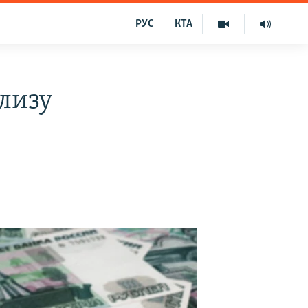
РУС
КТА
близу