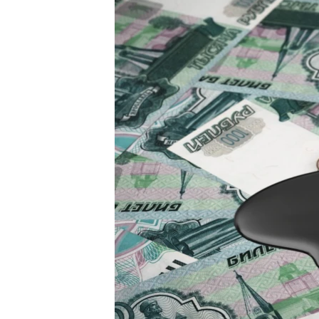
ВІДЕОУРОКИ «ELIFBE»
СВІДЧЕННЯ ОКУПАЦІЇ
УКРАЇНСЬКА ПРОБЛЕМА КРИМУ
ІНФОГРАФІКА