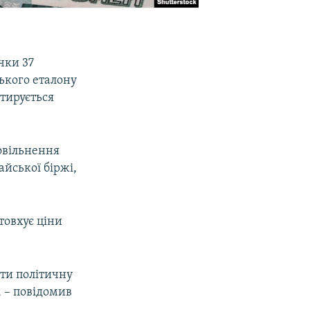
чки 37
ького еталону
отирується
овільнення
йської біржі,
товхує ціни
ти політичну
 – повідомив