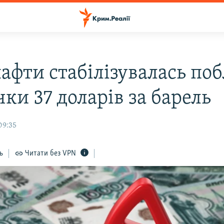
афти стабілізувалась по
ки 37 доларів за барель
09:35
ь
Читати без VPN