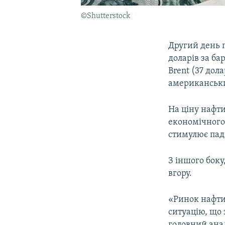
©Shutterstock
Другий день 
доларів за ба
Brent (37 дол
американський
На ціну нафт
економічного 
стимулює пад
З іншого боку
вгору.
«Ринок нафти
ситуацію, що
головний ана