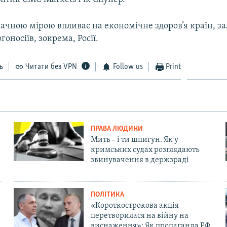
ачною мірою впливає на економічне здоров’я країн, з
гоносіїв, зокрема, Росії.
ь
Читати без VPN
Follow us
Print
ПРАВА ЛЮДИНИ
Мить – і ти шпигун. Як у
кримських судах розглядають
звинувачення в держзраді
ПОЛІТИКА
«Короткострокова акція
перетворилася на війну на
виснаження»: Як пропаганда РФ