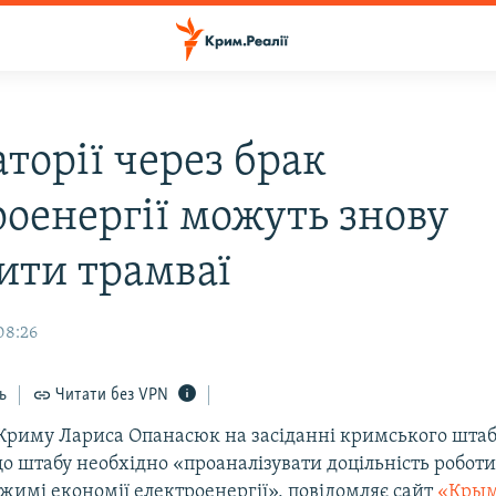
торії через брак
роенергії можуть знову
ити трамваї
08:26
ь
Читати без VPN
Криму Лариса Опанасюк на засіданні кримського штабу 
о штабу необхідно «проаналізувати доцільність роботи
ежимі економії електроенергії», повідомляє сайт
«Кры