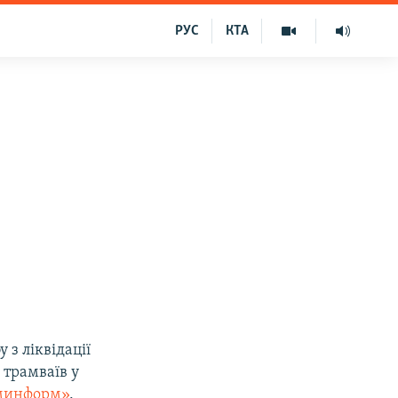
РУС
КТА
з ліквідації
 трамваїв у
минформ»
.