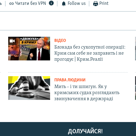
ь
Читати без VPN
Follow us
Print
ВІДЕО
Блокада без сухопутної операції:
Крим сам себе не заправить і не
прогодує | Крим.Реалії
ПРАВА ЛЮДИНИ
Мить – і ти шпигун. Як у
кримських судах розглядають
звинувачення в держзраді
ДОЛУЧАЙСЯ!