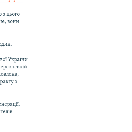
 з цього
ше, вони
годин.
вої України
Херсонській
новлена,
ракту з
енерації,
ителів