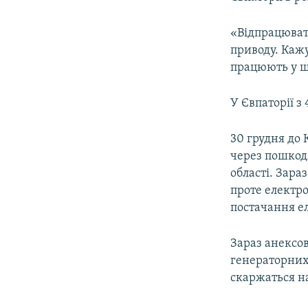
ВІДЕОУРОКИ «ELIFBE»
СВІДЧЕННЯ ОКУПАЦІЇ
«Відпрацювати
приводу. Каж
УКРАЇНСЬКА ПРОБЛЕМА КРИМУ
працюють у ш
ІНФОГРАФІКА
У Євпаторії з 
30 грудня до
через пошкодж
області. Зара
проте електро
постачання ел
Зараз анексов
генераторних 
скаржаться на