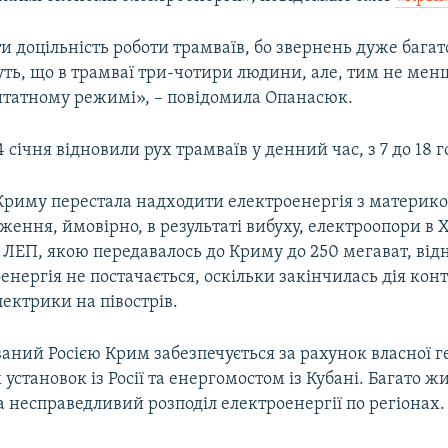
 доцільність роботи трамваїв, бо звернень дуже багато
уть, що в трамваї три-чотири людини, але, тим не мен
татному режимі», – повідомила Опанасюк.
4 січня відновили рух трамваїв у денний час, з 7 до 18 
 Криму перестала надходити електроенергія з материко
ення, ймовірно, в результаті вибуху, електроопори в 
з ЛЕП, якою передавалось до Криму до 250 мегават, від
енергія не постачається, оскільки закінчилась дія конт
ектрики на півострів.
аний Росією Крим забезпечується за рахунок власної г
установок із Росії та енергомостом із Кубані. Багато ж
 несправедливий розподіл електроенергії по регіонах.