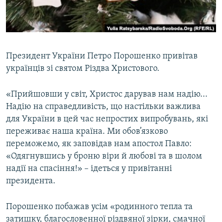
ВІДЕОУРОКИ «ELIFBE»
Русский
СВІДЧЕННЯ ОКУПАЦІЇ
Qırımtatar
УКРАЇНСЬКА ПРОБЛЕМА КРИМУ
Президент України Петро Порошенко привітав
ДОЛУЧАЙСЯ!
ІНФОГРАФІКА
українців зі святом Різдва Христового.
«Прийшовши у світ, Христос дарував нам надію...
Надію на справедливість, що настільки важлива
Усі сайти RFE/RL
для України в цей час непростих випробувань, які
переживає наша країна. Ми обов’язково
переможемо, як заповідав нам апостол Павло:
«Одягнувшись у броню вiри й любові та в шолом
надiї на спасiння!» – ідеться у привітанні
президента.
Порошенко побажав усім «родинного тепла та
затишку, благословенної різдвяної зірки, смачної