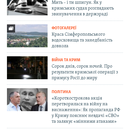
Мить – і ти шпигун. Як у
кримських судах розглядають
звинувачення в держзраді
ФОТОГАЛЕРЕЇ
Краса Сімферопольського
водосховища та занедбаність
довкола
ВІЙНА ТА КРИМ
Сорок днів, сорок ночей. Про
результати кримської операції з
примусу Росії до миру
ПОЛІТИКА
«Короткострокова акція
перетворилася на війну на
виснаження»: Як пропаганда РФ
у Криму пояснює невдачі «СВО»
та залякує «мінними атаками»