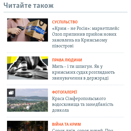
Читайте також
СУСПІЛЬСТВО
«Крим – не Росія»: маркетплейс
Ozon припинив прийом нових
замовлень на Кримському
півострові
ПРАВА ЛЮДИНИ
Мить – і ти шпигун. Як у
кримських судах розглядають
звинувачення в держзраді
ФОТОГАЛЕРЕЇ
Краса Сімферопольського
водосховища та занедбаність
довкола
ВІЙНА ТА КРИМ