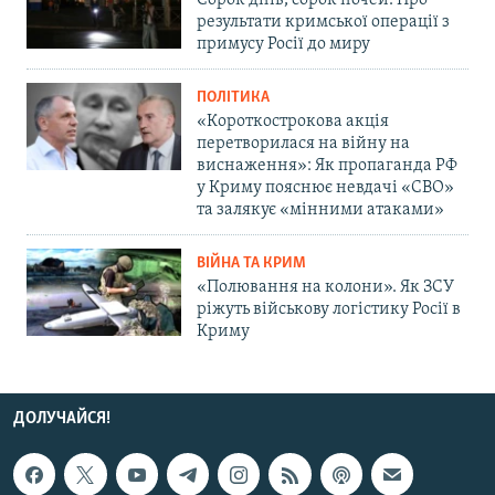
Сорок днів, сорок ночей. Про
результати кримської операції з
примусу Росії до миру
ПОЛІТИКА
«Короткострокова акція
перетворилася на війну на
виснаження»: Як пропаганда РФ
у Криму пояснює невдачі «СВО»
та залякує «мінними атаками»
ВІЙНА ТА КРИМ
«Полювання на колони». Як ЗСУ
ріжуть військову логістику Росії в
Криму
ДОЛУЧАЙСЯ!