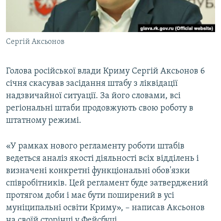
ВІДЕОУРОКИ «ELIFBE»
Русский
СВІДЧЕННЯ ОКУПАЦІЇ
Qırımtatar
Сергій Аксьонов
УКРАЇНСЬКА ПРОБЛЕМА КРИМУ
ДОЛУЧАЙСЯ!
ІНФОГРАФІКА
Голова російської влади Криму Сергій Аксьонов 6
січня скасував засідання штабу з ліквідації
надзвичайної ситуації. За його словами, всі
Усі сайти RFE/RL
регіональні штаби продовжують свою роботу в
штатному режимі.
«У рамках нового регламенту роботи штабів
ведеться аналіз якості діяльності всіх відділень і
визначені конкретні функціональні обов'язки
співробітників. Цей регламент буде затверджений
протягом доби і має бути поширений в усі
муніципальні освіти Криму», – написав Аксьонов
на своїй сторінці у Фейсбуці.