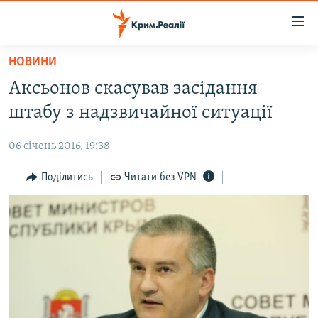
Доступність
посилання
Перейти
НОВИНИ
до
НОВИНИ
Аксьонов скасував засідання
основного
ВОДА.КРИМ
матеріалу
штабу з надзвичайної ситуації
ВІДЕО ТА ФОТО
Перейти
до
06 січень 2016, 19:38
ПОЛІТИКА
основної
БЛОГИ
Поділитись
Читати без VPN
навігації
Перейти
ПОГЛЯД
до
ІНТЕРВ'Ю
пошуку
ВСЕ ЗА ДЕНЬ
СПЕЦПРОЕКТИ
ЯК ОБІЙТИ БЛОКУВАННЯ
ДЕПОРТАЦІЯ