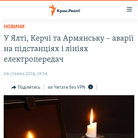
Доступність
посилання
Перейти
НОВИНИ
до
НОВИНИ
У Ялті, Керчі та Армянську – аварії
основного
ВОДА.КРИМ
матеріалу
на підстанціях і лініях
ВІДЕО ТА ФОТО
Перейти
електропередач
до
ПОЛІТИКА
основної
06 січень 2016, 19:54
БЛОГИ
навігації
Перейти
Поділитись
Читати без VPN
ПОГЛЯД
до
ІНТЕРВ'Ю
пошуку
ВСЕ ЗА ДЕНЬ
СПЕЦПРОЕКТИ
ЯК ОБІЙТИ БЛОКУВАННЯ
ДЕПОРТАЦІЯ