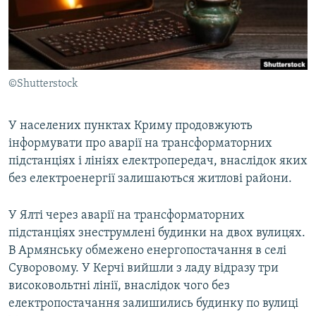
ВІДЕОУРОКИ «ELIFBE»
Русский
СВІДЧЕННЯ ОКУПАЦІЇ
Qırımtatar
УКРАЇНСЬКА ПРОБЛЕМА КРИМУ
©Shutterstock
ДОЛУЧАЙСЯ!
ІНФОГРАФІКА
У населених пунктах Криму продовжують
інформувати про аварії на трансформаторних
Усі сайти RFE/RL
підстанціях і лініях електропередач, внаслідок яких
без електроенергії залишаються житлові райони.
У Ялті через аварії на трансформаторних
підстанціях знеструмлені будинки на двох вулицях.
В Армянську обмежено енергопостачання в селі
Суворовому. У Керчі вийшли з ладу відразу три
високовольтні лінії, внаслідок чого без
електропостачання залишились будинку по вулиці