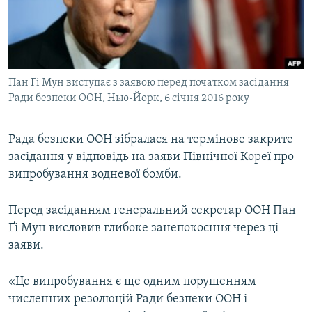
ВІДЕОУРОКИ «ELIFBE»
Русский
СВІДЧЕННЯ ОКУПАЦІЇ
Qırımtatar
УКРАЇНСЬКА ПРОБЛЕМА КРИМУ
Пан Ґі Мун виступає з заявою перед початком засідання
ДОЛУЧАЙСЯ!
ІНФОГРАФІКА
Ради безпеки ООН, Нью-Йорк, 6 січня 2016 року
Рада безпеки ООН зібралася на термінове закрите
Усі сайти RFE/RL
засідання у відповідь на заяви Північної Кореї про
випробування водневої бомби.
Перед засіданням генеральний секретар ООН Пан
Ґі Мун висловив глибоке занепокоєння через ці
заяви.
«Це випробування є ще одним порушенням
численних резолюцій Ради безпеки ООН і