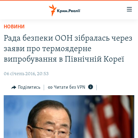
Доступність
посилання
Перейти
НОВИНИ
до
НОВИНИ
Рада безпеки ООН зібралась через
основного
ВОДА.КРИМ
матеріалу
заяви про термоядерне
ВІДЕО ТА ФОТО
Перейти
випробування в Північній Кореї
до
ПОЛІТИКА
основної
06 січень 2016, 20:53
БЛОГИ
навігації
Перейти
Поділитись
Читати без VPN
ПОГЛЯД
до
ІНТЕРВ'Ю
пошуку
ВСЕ ЗА ДЕНЬ
СПЕЦПРОЕКТИ
ЯК ОБІЙТИ БЛОКУВАННЯ
ДЕПОРТАЦІЯ