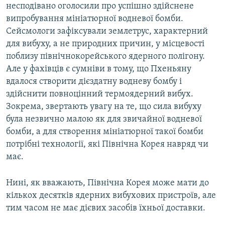
несподівано оголосили про успішно здійснене
випробування мініатюрної водневої бомби.
Сейсмологи зафіксували землетрус, характерний
для вибуху, а не природних причин, у місцевості
поблизу північнокорейського ядерного полігону.
Але у фахівців є сумніви в тому, що Пхеньяну
вдалося створити дієздатну водневу бомбу і
здійснити повноцінний термоядерний вибух.
Зокрема, звертають увагу на те, що сила вибуху
була незвично малою як для звичайної водневої
бомби, а для створення мініатюрної такої бомби
потрібні технології, які Північна Корея навряд чи
має.
Нині, як вважають, Північна Корея може мати до
кількох десятків ядерних вибухових пристроїв, але
тим часом не має дієвих засобів їхньої доставки.