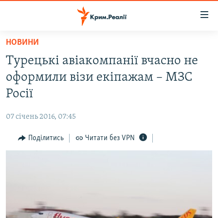
Доступність
посилання
Перейти
НОВИНИ
до
НОВИНИ
Турецькі авіакомпанії вчасно не
основного
ВОДА.КРИМ
матеріалу
оформили візи екіпажам – МЗС
ВІДЕО ТА ФОТО
Перейти
Росії
до
ПОЛІТИКА
основної
07 січень 2016, 07:45
БЛОГИ
навігації
Перейти
Поділитись
Читати без VPN
ПОГЛЯД
до
ІНТЕРВ'Ю
пошуку
ВСЕ ЗА ДЕНЬ
СПЕЦПРОЕКТИ
ЯК ОБІЙТИ БЛОКУВАННЯ
ДЕПОРТАЦІЯ