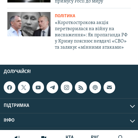
примусу Росії до миру
ПОЛІТИКА
«Короткострокова акція
перетворилася на війну на
виснаження»: Як пропаганда РФ
у Криму пояснює невдачі «СВО»
та залякує «мінними атаками»
ДОЛУЧАЙСЯ!
ПІДТРИМКА
ІНФО
© Крим.Реалії, 2026 | Усі права застережено.
КТА
РУС