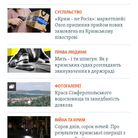
СУСПІЛЬСТВО
«Крим – не Росія»: маркетплейс
Ozon припинив прийом нових
замовлень на Кримському
півострові
ПРАВА ЛЮДИНИ
Мить – і ти шпигун. Як у
кримських судах розглядають
звинувачення в держзраді
ФОТОГАЛЕРЕЇ
Краса Сімферопольського
водосховища та занедбаність
довкола
ВІЙНА ТА КРИМ
Сорок днів, сорок ночей. Про
результати кримської операції з