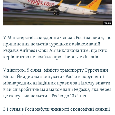
ВІДЕОУРОКИ «ELIFBE»
Русский
СВІДЧЕННЯ ОКУПАЦІЇ
Qırımtatar
УКРАЇНСЬКА ПРОБЛЕМА КРИМУ
ДОЛУЧАЙСЯ!
ІНФОГРАФІКА
У Міністерстві закордонних справ Росії заявили, що
припинення польотів турецьких авіакомпаній
Pegasus Airlines і Onur Air викликана тим, що їхнє
Усі сайти RFE/RL
керівництво не подбало про візи для екіпажів.
У вівторок, 5 січня, міністр транспорту Туреччини
Біналі Йилдирим звинуватив Росію в порушенні
міжнародних авіаційних правил за відмову видати
візи співробітникам авіакомпанії Pegasus, яка через
це скасувала польоти в Росію до 13 січня.
З 1 січня в Росії набули чинності економічні санкції