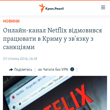
Доступність
посилання
Перейти
НОВИНИ
до
НОВИНИ
Онлайн-канал Netflix відмовився
основного
ВОДА.КРИМ
матеріалу
працювати в Криму у зв'язку з
ВІДЕО ТА ФОТО
Перейти
санкціями
до
ПОЛІТИКА
основної
07 січень 2016, 14:18
БЛОГИ
навігації
Перейти
Поділитись
Читати без VPN
ПОГЛЯД
до
ІНТЕРВ'Ю
пошуку
ВСЕ ЗА ДЕНЬ
СПЕЦПРОЕКТИ
ЯК ОБІЙТИ БЛОКУВАННЯ
ДЕПОРТАЦІЯ