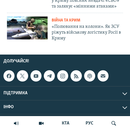
у Криму пояснює невдачі «СВО»
та залякує «мінними атаками»
ВІЙНА ТА КРИМ
«Полювання на колони». Як ЗСУ
ріжуть військову логістику Росії в
Криму
ДОЛУЧАЙСЯ!
ПІДТРИМКА
ІНФО
© Крим.Реалії, 2026 | Усі права застережено.
КТА
РУС