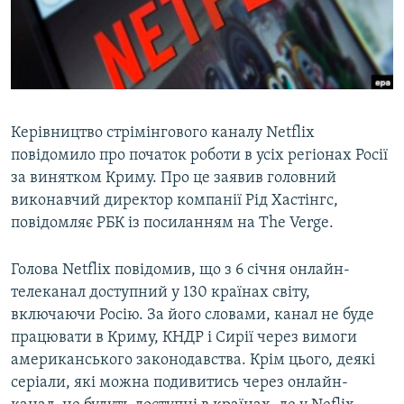
ВІДЕОУРОКИ «ELIFBE»
Русский
СВІДЧЕННЯ ОКУПАЦІЇ
Qırımtatar
УКРАЇНСЬКА ПРОБЛЕМА КРИМУ
ДОЛУЧАЙСЯ!
ІНФОГРАФІКА
Керівництво стрімінгового каналу Netflix
повідомило про початок роботи в усіх регіонах Росії
за винятком Криму. Про це заявив головний
Усі сайти RFE/RL
виконавчий директор компанії Рід Хастінгс,
повідомляє РБК із посиланням на The Verge.
Голова Netflix повідомив, що з 6 січня онлайн-
телеканал доступний у 130 країнах світу,
включаючи Росію. За його словами, канал не буде
працювати в Криму, КНДР і Сирії через вимоги
американського законодавства. Крім цього, деякі
серіали, які можна подивитись через онлайн-