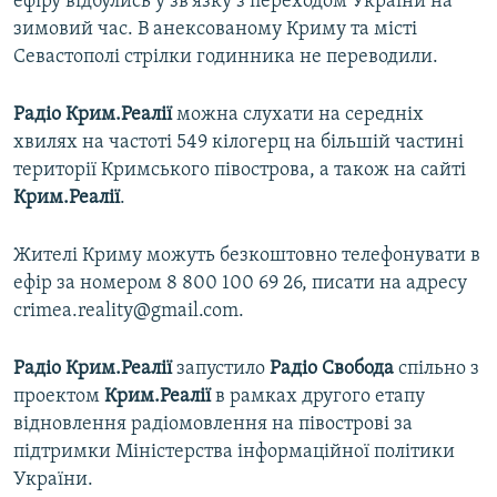
ефіру відбулись у зв'язку з переходом України на
зимовий час. В анексованому Криму та місті
Севастополі стрілки годинника не переводили.
Радіо Крим.Реалії
можна слухати на середніх
хвилях на частоті 549 кілогерц на більшій частині
території Кримського півострова, а також на сайті
Крим.Реалії
.
Жителі Криму можуть безкоштовно телефонувати в
ефір за номером 8 800 100 69 26, писати на адресу
crimea.reality@gmail.com.
Радіо Крим.Реалії
запустило
Радіо Свобода
спільно з
проектом
Крим.Реалії
в рамках другого етапу
відновлення радіомовлення на півострові за
підтримки Міністерства інформаційної політики
України.