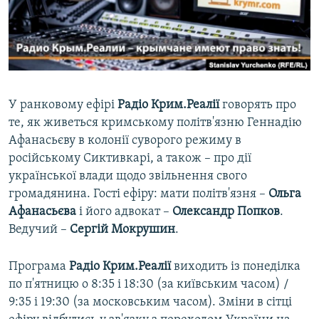
ВІДЕОУРОКИ «ELIFBE»
Русский
СВІДЧЕННЯ ОКУПАЦІЇ
Qırımtatar
УКРАЇНСЬКА ПРОБЛЕМА КРИМУ
ДОЛУЧАЙСЯ!
ІНФОГРАФІКА
У ранковому ефірі
Радіо Крим.Реалії
говорять про
те, як живеться кримському політв'язню Геннадію
Афанасьєву в колонії суворого режиму в
Усі сайти RFE/RL
російському Сиктивкарі, а також – про дії
української влади щодо звільнення свого
громадянина. Гості ефіру: мати політв'язня –
Ольга
Афанасьєва
і його адвокат –
Олександр Попков
.
Ведучий –
Сергій Мокрушин
.
Програма
Радіо Крим.Реалії
виходить із понеділка
по п'ятницю о 8:35 і 18:30 (за київським часом) /
9:35 і 19:30 (за московським часом). Зміни в сітці