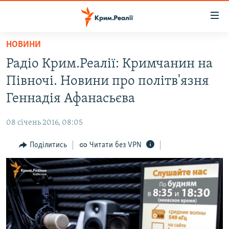
Доступність
посилання
Перейти
НОВИНИ
до
НОВИНИ
Радіо Крим.Реалії: Кримчанин на
основного
ВОДА.КРИМ
матеріалу
Півночі. Новини про політв'язня
ВІДЕО ТА ФОТО
Перейти
Геннадія Афанасьєва
до
ПОЛІТИКА
основної
08 січень 2016, 08:05
БЛОГИ
навігації
Перейти
Поділитись
Читати без VPN
ПОГЛЯД
до
ІНТЕРВ'Ю
пошуку
ВСЕ ЗА ДЕНЬ
СПЕЦПРОЕКТИ
ЯК ОБІЙТИ БЛОКУВАННЯ
ДЕПОРТАЦІЯ