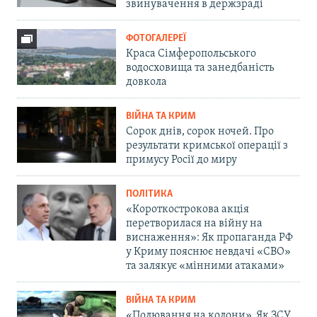
звинувачення в держзраді
ФОТОГАЛЕРЕЇ
Краса Сімферопольського
водосховища та занедбаність
довкола
ВІЙНА ТА КРИМ
Сорок днів, сорок ночей. Про
результати кримської операції з
примусу Росії до миру
ПОЛІТИКА
«Короткострокова акція
перетворилася на війну на
виснаження»: Як пропаганда РФ
у Криму пояснює невдачі «СВО»
та залякує «мінними атаками»
ВІЙНА ТА КРИМ
«Полювання на колони». Як ЗСУ