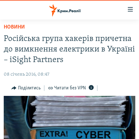
Доступність
посилання
Перейти
НОВИНИ
до
НОВИНИ
Російська група хакерів причетна
основного
ВОДА.КРИМ
матеріалу
до вимкнення електрики в Україні
ВІДЕО ТА ФОТО
Перейти
– iSight Partners
до
ПОЛІТИКА
основної
08 січень 2016, 08:47
БЛОГИ
навігації
Перейти
Поділитись
Читати без VPN
ПОГЛЯД
до
ІНТЕРВ'Ю
пошуку
ВСЕ ЗА ДЕНЬ
СПЕЦПРОЕКТИ
ЯК ОБІЙТИ БЛОКУВАННЯ
ДЕПОРТАЦІЯ