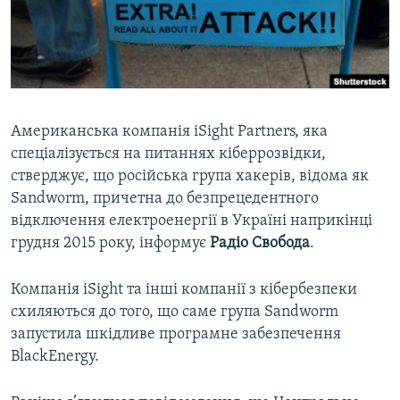
ВІДЕОУРОКИ «ELIFBE»
Русский
СВІДЧЕННЯ ОКУПАЦІЇ
Qırımtatar
УКРАЇНСЬКА ПРОБЛЕМА КРИМУ
ДОЛУЧАЙСЯ!
ІНФОГРАФІКА
Американська компанія iSight Partners, яка
спеціалізується на питаннях кіберрозвідки,
стверджує, що російська група хакерів, відома як
Усі сайти RFE/RL
Sandworm, причетна до безпрецедентного
відключення електроенергії в Україні наприкінці
грудня 2015 року, інформує
Радіо Свобода
.
Компанія iSight та інші компанії з кібербезпеки
схиляються до того, що саме група Sandworm
запустила шкідливе програмне забезпечення
BlackEnergy.