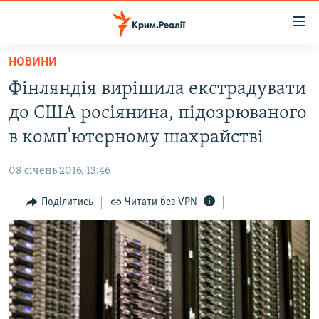
Доступність
посилання
Перейти
НОВИНИ
до
НОВИНИ
Фінляндія вирішила екстрадувати
основного
ВОДА.КРИМ
матеріалу
до США росіянина, підозрюваного
ВІДЕО ТА ФОТО
Перейти
в комп'ютерному шахрайстві
до
ПОЛІТИКА
основної
08 січень 2016, 13:46
БЛОГИ
навігації
Перейти
Поділитись
Читати без VPN
ПОГЛЯД
до
ІНТЕРВ'Ю
пошуку
ВСЕ ЗА ДЕНЬ
СПЕЦПРОЕКТИ
ЯК ОБІЙТИ БЛОКУВАННЯ
ДЕПОРТАЦІЯ