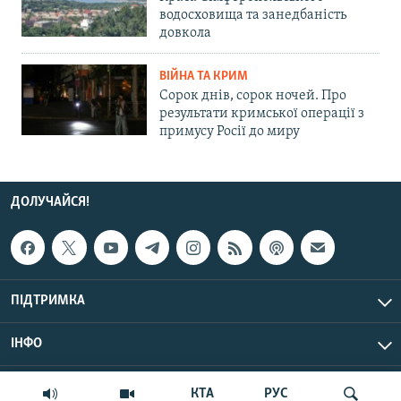
водосховища та занедбаність
довкола
ВІЙНА ТА КРИМ
Сорок днів, сорок ночей. Про
результати кримської операції з
примусу Росії до миру
ДОЛУЧАЙСЯ!
ПІДТРИМКА
ІНФО
© Крим.Реалії, 2026 | Усі права застережено.
КТА
РУС