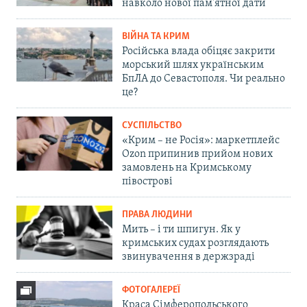
навколо нової пам'ятної дати
ВІЙНА ТА КРИМ
Російська влада обіцяє закрити
морський шлях українським
БпЛА до Севастополя. Чи реально
це?
СУСПІЛЬСТВО
«Крим – не Росія»: маркетплейс
Ozon припинив прийом нових
замовлень на Кримському
півострові
ПРАВА ЛЮДИНИ
Мить – і ти шпигун. Як у
кримських судах розглядають
звинувачення в держзраді
ФОТОГАЛЕРЕЇ
Краса Сімферопольського