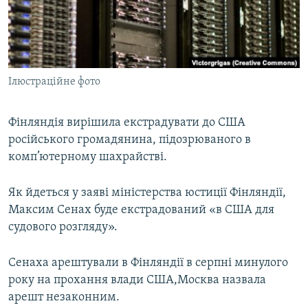
ВІДЕОУРОКИ «ELIFBE»
Русский
СВІДЧЕННЯ ОКУПАЦІЇ
Qırımtatar
УКРАЇНСЬКА ПРОБЛЕМА КРИМУ
Ілюстраційне фото
ДОЛУЧАЙСЯ!
ІНФОГРАФІКА
Фінляндія вирішила екстрадувати до США
російського громадянина, підозрюваного в
Усі сайти RFE/RL
комп’ютерному шахрайстві.
Як йдеться у заяві міністерства юстиції Фінляндії,
Максим Сенах буде екстрадований «в США для
судового розгляду».
Сенаха арештували в Фінляндії в серпні минулого
року на прохання влади США,Москва назвала
арешт незаконним.