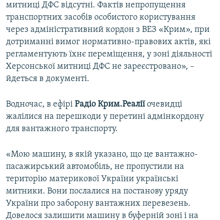
митниці ДФС відсутні. Фактів непропущення
транспортних засобів особистого користування
через адміністративний кордон з ВЕЗ «Крим», при
дотриманні вимог нормативно-правових актів, які
регламентують їхнє переміщення, у зоні діяльності
Херсонської митниці ДФС не зареєстровано», –
йдеться в документі.
Водночас, в ефірі
Радіо Крим.Реалії
очевидці
жалілися на перешкоди у перетині адмінкордону
для вантажного транспорту.
«Мою машину, в якій указано, що це вантажно-
пасажирський автомобіль, не пропустили на
територію материкової України українські
митники. Вони послалися на постанову уряду
України про заборону вантажних перевезень.
Довелося залишити машину в буферній зоні і на