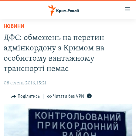
Доступність
посилання
Перейти
НОВИНИ
до
НОВИНИ
ДФС: обмежень на перетин
основного
ВОДА.КРИМ
матеріалу
адмінкордону з Кримом на
ВІДЕО ТА ФОТО
Перейти
особистому вантажному
до
ПОЛІТИКА
транспорті немає
основної
БЛОГИ
навігації
08 січень 2016, 15:21
Перейти
ПОГЛЯД
до
Поділитись
Читати без VPN
ІНТЕРВ'Ю
пошуку
ВСЕ ЗА ДЕНЬ
СПЕЦПРОЕКТИ
ЯК ОБІЙТИ БЛОКУВАННЯ
ДЕПОРТАЦІЯ