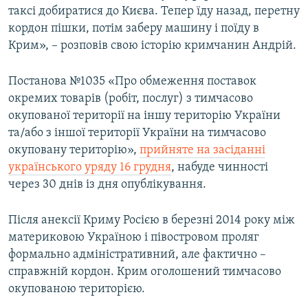
таксі добиратися до Києва. Тепер їду назад, перетну
кордон пішки, потім заберу машину і поїду в
Крим», – розповів свою історію кримчанин Андрій.
Постанова №1035 «Про обмеження поставок
окремих товарів (робіт, послуг) з тимчасово
окупованої території на іншу територію України
та/або з іншої території України на тимчасово
окуповану територію»,
прийняте на засіданні
українського уряду 16 грудня
, набуде чинності
через 30 днів із дня опублікування.
Після анексії Криму Росією в березні 2014 року між
материковою Україною і півостровом проляг
формально адміністративний, але фактично –
справжній кордон. Крим оголошений тимчасово
окупованою територією.