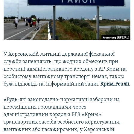
ВІДЕОУРОКИ «ELIFBE»
Русский
СВІДЧЕННЯ ОКУПАЦІЇ
Qırımtatar
УКРАЇНСЬКА ПРОБЛЕМА КРИМУ
ДОЛУЧАЙСЯ!
ІНФОГРАФІКА
У Херсонській митниці державної фіскальної
служби запевняють, що жодних обмежень при
Усі сайти RFE/RL
перетині адміністративного кордону з АР Крим на
особистому вантажному транспорті немає, такою
була відповідь на інформаційний запит
Крим.Реалії
.
«Будь-які законодавчо-нормативні заборони на
переміщення громадянами через
адміністративний кордон з ВЕЗ «Крим»
транспортних засобів особистого користування,
вантажних або пасажирських, у Херсонській