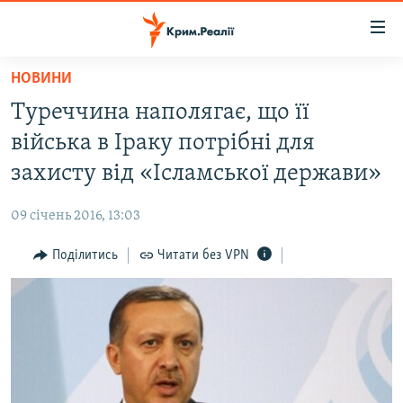
Доступність
посилання
Перейти
НОВИНИ
до
НОВИНИ
Туреччина наполягає, що її
основного
ВОДА.КРИМ
матеріалу
війська в Іраку потрібні для
ВІДЕО ТА ФОТО
Перейти
захисту від «Ісламської держави»
до
ПОЛІТИКА
основної
09 січень 2016, 13:03
БЛОГИ
навігації
Перейти
Поділитись
Читати без VPN
ПОГЛЯД
до
ІНТЕРВ'Ю
пошуку
ВСЕ ЗА ДЕНЬ
СПЕЦПРОЕКТИ
ЯК ОБІЙТИ БЛОКУВАННЯ
ДЕПОРТАЦІЯ