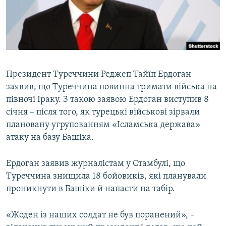
ВІДЕОУРОКИ «ELIFBE»
Русский
СВІДЧЕННЯ ОКУПАЦІЇ
Qırımtatar
УКРАЇНСЬКА ПРОБЛЕМА КРИМУ
ДОЛУЧАЙСЯ!
ІНФОГРАФІКА
Президент Туреччини Реджеп Тайїп Ердоган
заявив, що Туреччина повинна тримати війська на
півночі Іраку. З такою заявою Ердоган виступив 8
Усі сайти RFE/RL
січня – після того, як турецькі військові зірвали
плановану угрупованням «Ісламська держава»
атаку на базу Башіка.
Ердоган заявив журналістам у Стамбулі, що
Туреччина знищила 18 бойовиків, які планували
проникнути в Башіки й напасти на табір.
«Жоден із наших солдат не був поранений», –