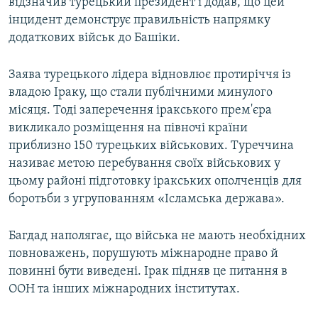
відзначив турецький президент і додав, що цей
інцидент демонструє правильність напрямку
додаткових військ до Башіки.
Заява турецького лідера відновлює протиріччя із
владою Іраку, що стали публічними минулого
місяця. Тоді заперечення іракського прем'єра
викликало розміщення на півночі країни
приблизно 150 турецьких військових. Туреччина
називає метою перебування своїх військових у
цьому районі підготовку іракських ополченців для
боротьби з угрупованням «Ісламська держава».
Багдад наполягає, що війська не мають необхідних
повноважень, порушують міжнародне право й
повинні бути виведені. Ірак підняв це питання в
ООН та інших міжнародних інститутах.