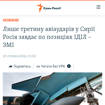
Доступність
посилання
Перейти
НОВИНИ
до
НОВИНИ
Лише третину авіаударів у Сирії
основного
ВОДА.КРИМ
матеріалу
Росія завдає по позиціях ІДІЛ –
ВІДЕО ТА ФОТО
Перейти
ЗМІ
до
ПОЛІТИКА
основної
10 січень 2016, 11:02
БЛОГИ
навігації
Перейти
Поділитись
Читати без VPN
ПОГЛЯД
до
ІНТЕРВ'Ю
пошуку
ВСЕ ЗА ДЕНЬ
СПЕЦПРОЕКТИ
ЯК ОБІЙТИ БЛОКУВАННЯ
ДЕПОРТАЦІЯ