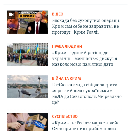
ВІДЕО
Блокада без сухопутної операції:
Крим сам себе не заправить і не
прогодує | Крим.Реалії
ПРАВА ЛЮДИНИ
«Крим – єдиний регіон, де
українці – меншість»: дискусія
навколо нової пам'ятної дати
ВІЙНА ТА КРИМ
Російська влада обіцяє закрити
морський шлях українським
БпЛА до Севастополя. Чи реально
це?
СУСПІЛЬСТВО
«Крим – не Росія»: маркетплейс
Ozon припинив прийом нових