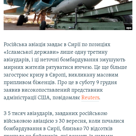
ВІДЕОУРОКИ «ELIFBE»
Русский
СВІДЧЕННЯ ОКУПАЦІЇ
Qırımtatar
УКРАЇНСЬКА ПРОБЛЕМА КРИМУ
ДОЛУЧАЙСЯ!
ІНФОГРАФІКА
Російська авіація завдає в Сирії по позиціях
«Ісламської держави» лише одну третину
авіаударів, і ці неточні бомбардування змушують
Усі сайти RFE/RL
мирних жителів рятуватися втечею. Це ще більше
загострює кризу в Європі, викликану масовим
припливом біженців. Про це в суботу 9 грудня
заявив високопоставлений представник
адміністрації США, повідомляє
Reuters
.
З 5 тисяч авіаударів, завданих російською
військовою авіацією з 30 вересня, коли почалися
бомбардування в Сирії, близько 70 відсотків