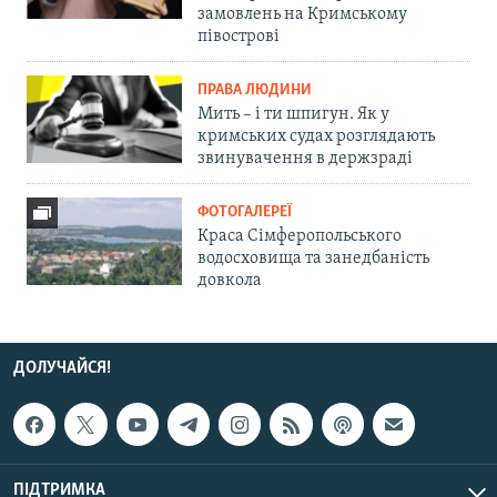
замовлень на Кримському
півострові
ПРАВА ЛЮДИНИ
Мить – і ти шпигун. Як у
кримських судах розглядають
звинувачення в держзраді
ФОТОГАЛЕРЕЇ
Краса Сімферопольського
водосховища та занедбаність
довкола
ДОЛУЧАЙСЯ!
ПІДТРИМКА