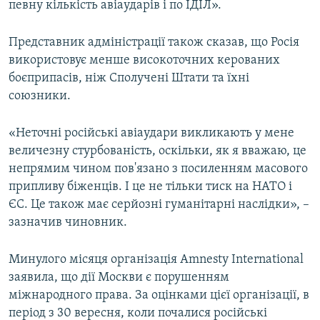
певну кількість авіаударів і по ІДІЛ».
Представник адміністрації також сказав, що Росія
використовує менше високоточних керованих
боєприпасів, ніж Сполучені Штати та їхні
союзники.
«Неточні російські авіаудари викликають у мене
величезну стурбованість, оскільки, як я вважаю, це
непрямим чином пов'язано з посиленням масового
припливу біженців. І це не тільки тиск на НАТО і
ЄС. Це також має серйозні гуманітарні наслідки», –
зазначив чиновник.
Минулого місяця організація Amnesty International
заявила, що дії Москви є порушенням
міжнародного права. За оцінками цієї організації, в
період з 30 вересня, коли почалися російські