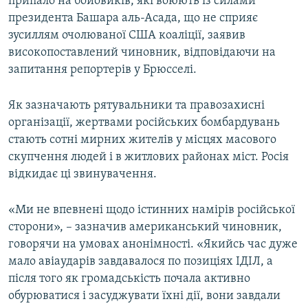
припало на бойовиків, які воюють із силами
президента Башара аль-Асада, що не сприяє
зусиллям очолюваної США коаліції, заявив
високопоставлений чиновник, відповідаючи на
запитання репортерів у Брюсселі.
Як зазначають рятувальники та правозахисні
організації, жертвами російських бомбардувань
стають сотні мирних жителів у місцях масового
скупчення людей і в житлових районах міст. Росія
відкидає ці звинувачення.
«Ми не впевнені щодо істинних намірів російської
сторони», – зазначив американський чиновник,
говорячи на умовах анонімності. «Якийсь час дуже
мало авіаударів завдавалося по позиціях ІДІЛ, а
після того як громадськість почала активно
обурюватися і засуджувати їхні дії, вони завдали