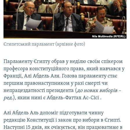
ВІДЕОУРОКИ «ELIFBE»
Русский
СВІДЧЕННЯ ОКУПАЦІЇ
Qırımtatar
УКРАЇНСЬКА ПРОБЛЕМА КРИМУ
ДОЛУЧАЙСЯ!
ІНФОГРАФІКА
Єгипетський парламент (архівне фото)
Парламенту Єгипту обрав у неділю своїм спікером
Усі сайти RFE/RL
професора конституційного права, який навчався у
Франції, Алі Абдель Аля. Голова парламенту стає
першим правонаступником у разі смерті чи
непрацездатності президента (
до нових виборів –
ред.
), яким нині є Абдель-Фаттах Ас-Сісі .
Алі Абдель Аль допоміг підготувати чинну
редакцію Конституції і закон про вибори в Єгипті.
Наступні 15 днів, як очікується, він працюватиме в