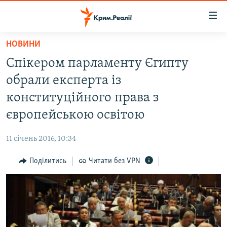
Доступність
посилання
Перейти
НОВИНИ
до
НОВИНИ
Спікером парламенту Єгипту
основного
ВОДА.КРИМ
матеріалу
обрали експерта із
ВІДЕО ТА ФОТО
Перейти
конституційного права з
до
ПОЛІТИКА
європейською освітою
основної
БЛОГИ
навігації
11 січень 2016, 10:34
Перейти
ПОГЛЯД
до
Поділитись
Читати без VPN
ІНТЕРВ'Ю
пошуку
ВСЕ ЗА ДЕНЬ
СПЕЦПРОЕКТИ
ЯК ОБІЙТИ БЛОКУВАННЯ
ДЕПОРТАЦІЯ