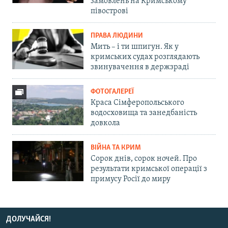
замовлень на Кримському
півострові
ПРАВА ЛЮДИНИ
Мить – і ти шпигун. Як у
кримських судах розглядають
звинувачення в держзраді
ФОТОГАЛЕРЕЇ
Краса Сімферопольського
водосховища та занедбаність
довкола
ВІЙНА ТА КРИМ
Сорок днів, сорок ночей. Про
результати кримської операції з
примусу Росії до миру
ДОЛУЧАЙСЯ!