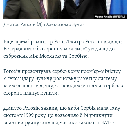
ВІДЕОУРОКИ «ELIFBE»
Русский
СВІДЧЕННЯ ОКУПАЦІЇ
Qırımtatar
Дмитро Рогозін (Л) і Александар Вучич
УКРАЇНСЬКА ПРОБЛЕМА КРИМУ
ДОЛУЧАЙСЯ!
ІНФОГРАФІКА
Віце-прем’єр-міністр Росії Дмитро Рогозін відвідав
Белград для обговорення можливої угоди щодо
озброєння між Москвою та Сербією.
Усі сайти RFE/RL
Рогозін презентував сербському прем’єр-міністру
Александару Вучичу російську ракетну систему
«земля-повітря», яку, за повідомленнями, сербська
сторона планує купити.
Дмитро Рогозін заявив, що якби Сербія мала таку
систему 1999 року, це дозволило б їй уникнути
значних руйнувань під час авіакампанії НАТО.