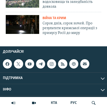
водосховища та занедбаність
довкола
ВІЙНА ТА КРИМ
Сорок днів, сорок ночей. Про
результати кримської операції з
примусу Росії до миру
ДОЛУЧАЙСЯ!
ПІДТРИМКА
ІНФО
© Крим.Реалії, 2026 | Усі права застережено.
КТА
РУС