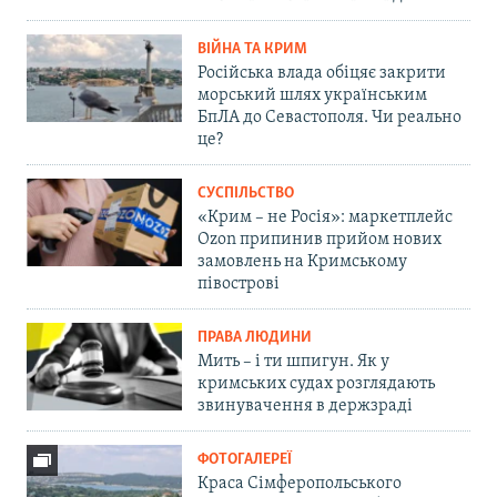
ВІЙНА ТА КРИМ
Російська влада обіцяє закрити
морський шлях українським
БпЛА до Севастополя. Чи реально
це?
СУСПІЛЬСТВО
«Крим – не Росія»: маркетплейс
Ozon припинив прийом нових
замовлень на Кримському
півострові
ПРАВА ЛЮДИНИ
Мить – і ти шпигун. Як у
кримських судах розглядають
звинувачення в держзраді
ФОТОГАЛЕРЕЇ
Краса Сімферопольського